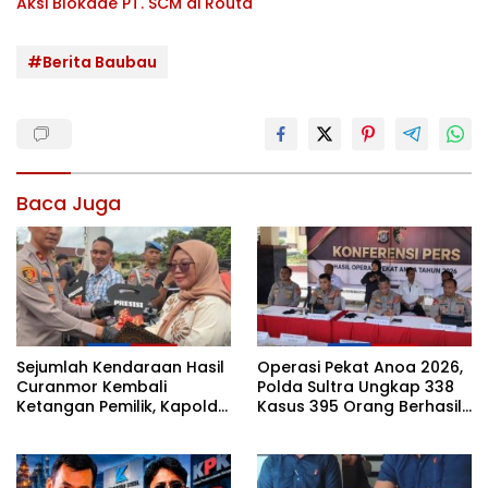
Aksi Blokade PT. SCM di Routa
#Berita Baubau
Baca Juga
Sejumlah Kendaraan Hasil
Operasi Pekat Anoa 2026,
Curanmor Kembali
Polda Sultra Ungkap 338
Ketangan Pemilik, Kapolda
Kasus 395 Orang Berhasil
Sultra: Ini Bentuk Nyata
Diamankan
Kehadiran Polri