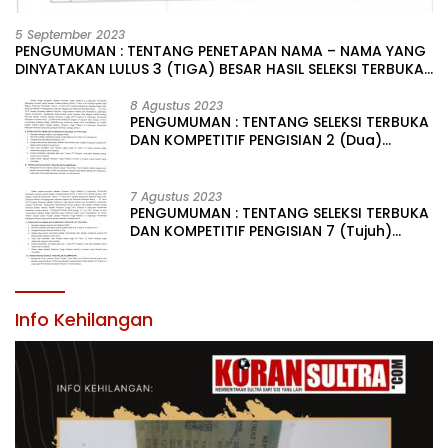
5 September 2023
PENGUMUMAN : TENTANG PENETAPAN NAMA – NAMA YANG
DINYATAKAN LULUS 3 (TIGA) BESAR HASIL SELEKSI TERBUKA
PENGISIAN JABATAN PIMPINAN TINGGI PRATAMA DI
LINGKUNGAN PEMERINTAH DAERAH KABUPATEN KONAWE
8 Agustus 2023
PENGUMUMAN : TENTANG SELEKSI TERBUKA
DAN KOMPETITIF PENGISIAN 2 (Dua)
JABATAN PIMPINAN TINGGI PRATAMA DI
LINGKUNGAN PEMERINTAH DAERAH
KABUPATEN KONAWE
7 Agustus 2023
PENGUMUMAN : TENTANG SELEKSI TERBUKA
DAN KOMPETITIF PENGISIAN 7 (Tujuh)
JABATAN PIMPINAN TINGGI PRATAMA DI
LINGKUNGAN PEMERINTAH DAERAH
KABUPATEN KONAWE
Info Kehilangan