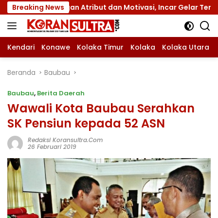
Langsung
an Atribut dan Motivasi, Incar Gelar Terbaik di Sultra
Breaking News
ke
konten
Kendari
Konawe
Kolaka Timur
Kolaka
Kolaka Utara
Beranda
Baubau
Baubau
,
Berita Daerah
Wawali Kota Baubau Serahkan
SK Pensiun kepada 52 ASN
Redaksi Koransultra.com
26 Februari 2019