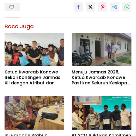
Baca Juga
Ketua Kwarcab Konawe
Menuju Jamnas 2026,
Bekali Kontingen Jamnas
Ketua Kwarcab Konawe
XII dengan Atribut dan
Pastikan Seluruh Kesiapan
Motivasi, Incar Gelar
Kontingen di Cibubur
Terbaik di Sultra
Ini Harapan Wabup
PT SCM Buktikan Komitmen