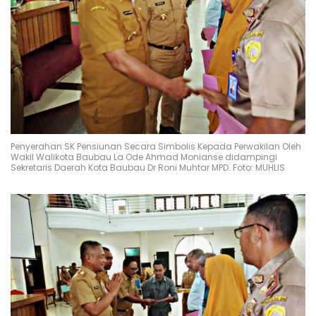
Penyerahan SK Pensiunan Secara Simbolis Kepada Perwakilan Oleh
Wakil Walikota Baubau La Ode Ahmad Monianse didampingi
Sekretaris Daerah Kota Baubau Dr Roni Muhtar MPD. Foto: MUHLIS