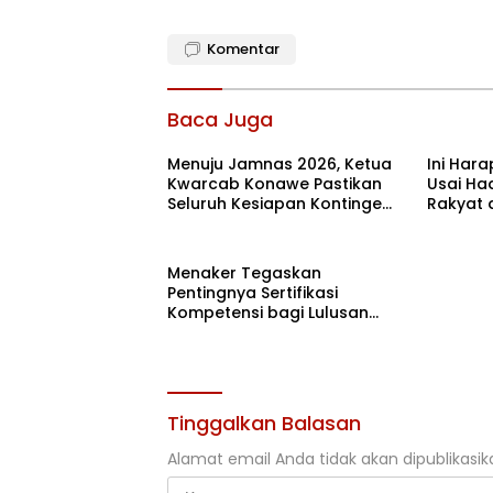
Komentar
Baca Juga
Menuju Jamnas 2026, Ketua
Ini Har
Kwarcab Konawe Pastikan
Usai Had
Seluruh Kesiapan Kontingen
Rakyat 
di Cibubur
Menaker Tegaskan
Pentingnya Sertifikasi
Kompetensi bagi Lulusan
Magang
Tinggalkan Balasan
Alamat email Anda tidak akan dipublikasik