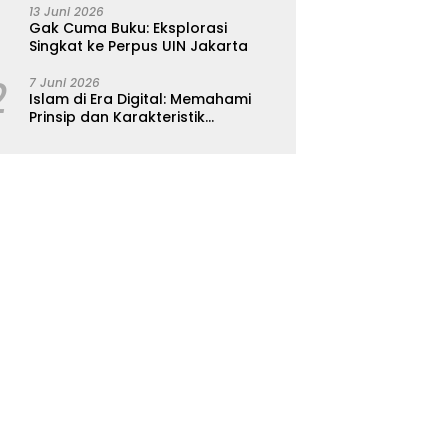
13 Juni 2026
Gak Cuma Buku: Eksplorasi
Singkat ke Perpus UIN Jakarta
2
7 Juni 2026
Islam di Era Digital: Memahami
Prinsip dan Karakteristik
Ajarannya dalam Kehidupan
Modern