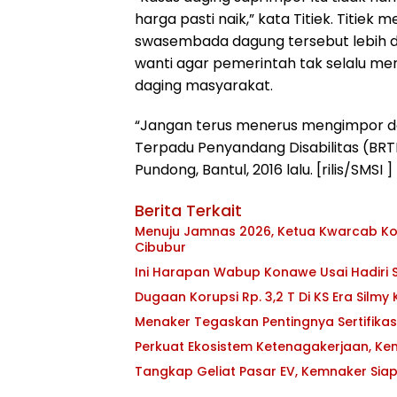
harga pasti naik,” kata Titiek. Titi
swasembada dagung tersebut lebih dar
wanti agar pemerintah tak selalu 
daging masyarakat.
“Jangan terus menerus mengimpor dagin
Terpadu Penyandang Disabilitas (BRT
Pundong, Bantul, 2016 lalu. [rilis/SMSI ]
Berita Terkait
Menuju Jamnas 2026, Ketua Kwarcab Kon
Cibubur
Ini Harapan Wabup Konawe Usai Hadiri S
Dugaan Korupsi Rp. 3,2 T Di KS Era Silmy
Menaker Tegaskan Pentingnya Sertifika
Perkuat Ekosistem Ketenagakerjaan, K
Tangkap Geliat Pasar EV, Kemnaker Sia