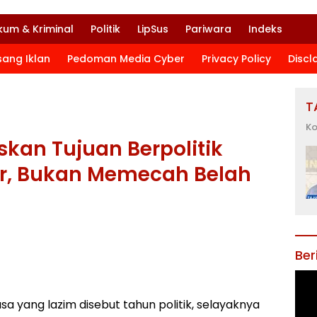
kum & Kriminal
Politik
LipSus
Pariwara
Indeks
sang Iklan
Pedoman Media Cyber
Privacy Policy
Discl
T
Ko
skan Tujuan Berpolitik
r, Bukan Memecah Belah
Ber
 yang lazim disebut tahun politik, selayaknya