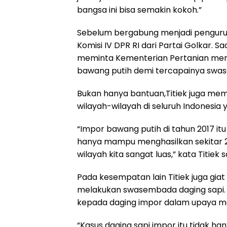
bangsa ini bisa semakin kokoh.”
Sebelum bergabung menjadi pengurus 
Komisi IV DPR RI dari Partai Golkar. S
meminta Kementerian Pertanian meme
bawang putih demi tercapainya swa
Bukan hanya bantuan,Titiek juga mem
wilayah-wilayah di seluruh Indonesia 
“Impor bawang putih di tahun 2017 it
hanya mampu menghasilkan sekitar 20 
wilayah kita sangat luas,” kata Titiek sa
Pada kesempatan lain Titiek juga gi
melakukan swasembada daging sapi. T
kepada daging impor dalam upaya me
“Kasus daging sapi impor itu tidak ha