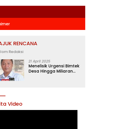
aimer
AJUK RENCANA
lom Redaksi
21 April 2025
Menelisik Urgensi Bimtek
Desa Hingga Miliaran
Rupiah di Konawe,
Menanti Langkah Tegas
Bupati Yusran Akbar
ita Video