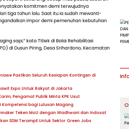
ek menyatakan komitmen demi terwujudnya
i tiga tahun lalu. Saat itu ia sudah mewanti-
mengandalkan impor demi pemenuhan kebutuhan
g sapi,” kata Titiek di Balai Rehabilitasi
PD) di Dusun Piring, Desa Srihardono, Kecamatan
awe Pastikan Seluruh Kesiapan Kontingen di
Inf
awit Expo Untuk Rakyat di Jakarta
 Karim, Pengamat Publik Minta KPK Usut
O
si Kompetensi bagi Lulusan Magang
emnaker Teken MoU dengan Wadhwani dan Indosat
pkan SDM Terampil Untuk Sektor Green Jobs