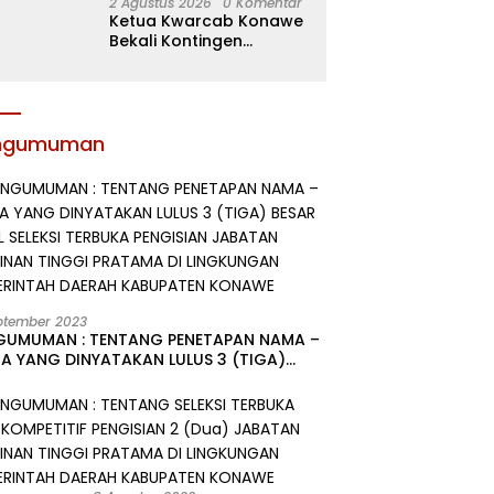
2 Agustus 2026
0 Komentar
Ketua Kwarcab Konawe
Bekali Kontingen
Jamnas XII dengan
Atribut dan Motivasi,
Incar Gelar Terbaik di
Sultra
ngumuman
ptember 2023
GUMUMAN : TENTANG PENETAPAN NAMA –
A YANG DINYATAKAN LULUS 3 (TIGA)
R HASIL SELEKSI TERBUKA PENGISIAN
ATAN PIMPINAN TINGGI PRATAMA DI
GKUNGAN PEMERINTAH DAERAH
UPATEN KONAWE