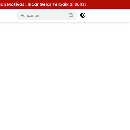
Incar Gelar Terbaik di Sultra
Menuju Jamnas 2026, K