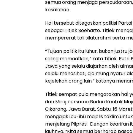
semua orang menjaga persaudaraan, bu
kesalahan.
Hal tersebut ditegaskan politisi Partai
sebagai Titiek Soeharto. Titiek meng
mempererat tali silaturahmi serta m
“Tujuan politik itu luhur, bukan justr
saling memaafkan,” kata Titiek. Putri
Jawa yang selalu diajarkan oleh alm
selalu menasihati, aja mung nyatur 
kejelekan orang lain,” katanya men
Titiek sempat pula mengatakan hal y
dan Miraj bersama Badan Kontak Majel
Cikarang, Jawa Barat, Sabtu, 16 Maret
mengajak ibu-ibu majelis taklim unt
menjelang Pilpres. Dengan kearifan it
jauhnya. “Kita semua berharap pasc