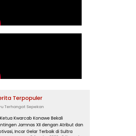
erita Terpopuler
yu Terhangat Sepekan