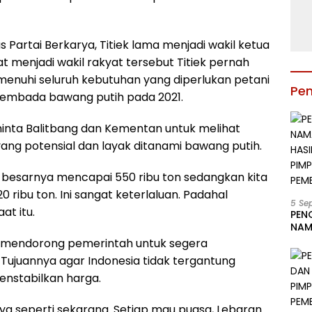
Partai Berkarya, Titiek lama menjadi wakil ketua
aat menjadi wakil rakyat tersebut Titiek pernah
nuhi seluruh kebutuhan yang diperlukan petani
Pe
sembada bawang putih pada 2021.
inta Balitbang dan Kementan untuk melihat
yang potensial dan layak ditanami bawang putih.
u besarnya mencapai 550 ribu ton sedangkan kita
ribu ton. Ini sangat keterlaluan. Padahal
5 Se
at itu.
PEN
NAM
BESA
at mendorong pemerintah untuk segera
JAB
ujuannya agar Indonesia tidak tergantung
LIN
nstabilkan harga.
KAB
nya seperti sekarang. Setiap mau puasa, Lebaran