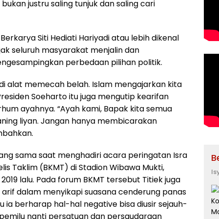
kan justru saling tunjuk dan saling cari
 Berkarya Siti Hediati Hariyadi atau lebih dikenal
ajak seluruh masyarakat menjalin dan
engesampingkan perbedaan pilihan politik.
u jadi alat memecah belah. Islam mengajarkan kita
 Presiden Soeharto itu juga mengutip kearifan
arhum ayahnya. “Ayah kami, Bapak kita semua
alaning liyan. Jangan hanya membicarakan
ambahkan.
ang sama saat menghadiri acara peringatan Isra
B
is Taklim (BKMT) di Stadion Wibawa Mukti,
Is
 2019 lalu. Pada forum BKMT tersebut Titiek juga
uk arif dalam menyikapi suasana cenderung panas
u ia berharap hal-hal negative bisa diusir sejauh-
apemilu nanti persatuan dan persaudaraan