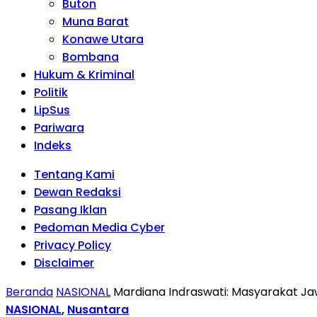
Buton
Muna Barat
Konawe Utara
Bombana
Hukum & Kriminal
Politik
LipSus
Pariwara
Indeks
Tentang Kami
Dewan Redaksi
Pasang Iklan
Pedoman Media Cyber
Privacy Policy
Disclaimer
Beranda
NASIONAL
Mardiana Indraswati: Masyarakat J
NASIONAL
,
Nusantara