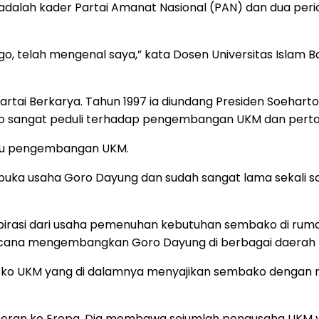
alah kader Partai Amanat Nasional (PAN) dan dua periode
o, telah mengenal saya,” kata Dosen Universitas Islam 
rtai Berkarya. Tahun 1997 ia diundang Presiden Soehar
to sangat peduli terhadap pengembangan UKM dan perta
baru pengembangan UKM.
mbuka usaha Goro Dayung dan sudah sangat lama sekali s
rasi dari usaha pemenuhan kebutuhan sembako di ruma
erencana mengembangkan Goro Dayung di berbagai daerah 
sko UKM yang di dalamnya menyajikan sembako dengan m
pameran ke Eropa. Dia membawa sejumlah pengusaha UKM