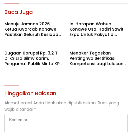
Baca Juga
Menuju Jamnas 2026,
Ini Harapan Wabup
Ketua Kwarcab Konawe
Konawe Usai Hadiri Sawit
Pastikan Seluruh Kesiapan
Expo Untuk Rakyat di
Kontingen di Cibubur
Jakarta
Dugaan Korupsi Rp. 3,2 T
Menaker Tegaskan
Di KS Era Silmy Karim,
Pentingnya Sertifikasi
Pengamat Publik Minta KPK
Kompetensi bagi Lulusan
Usut
Magang
Tinggalkan Balasan
Alamat email Anda tidak akan dipublikasikan.
Ruas yang
wajib ditandai
*