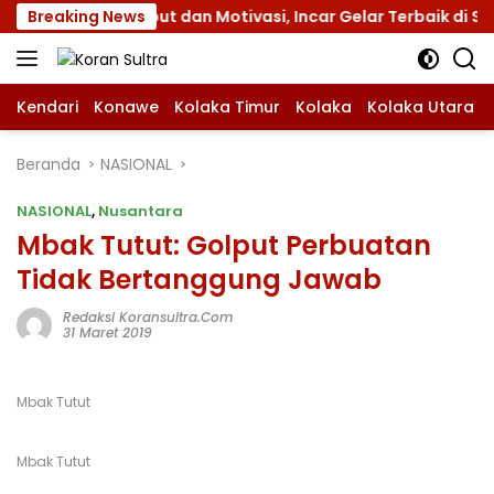
Langsung
engan Atribut dan Motivasi, Incar Gelar Terbaik di Sultra
Breaking News
ke
konten
Kendari
Konawe
Kolaka Timur
Kolaka
Kolaka Utara
Beranda
NASIONAL
NASIONAL
,
Nusantara
Mbak Tutut: Golput Perbuatan
Tidak Bertanggung Jawab
Redaksi Koransultra.com
31 Maret 2019
Mbak Tutut
Mbak Tutut