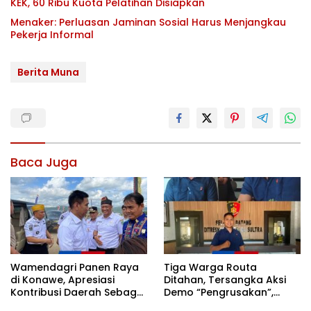
KEK, 60 Ribu Kuota Pelatihan Disiapkan
Menaker: Perluasan Jaminan Sosial Harus Menjangkau
Pekerja Informal
Berita Muna
Baca Juga
Wamendagri Panen Raya
Tiga Warga Routa
di Konawe, Apresiasi
Ditahan, Tersangka Aksi
Kontribusi Daerah Sebagai
Demo “Pengrusakan”,
Penyumbang Beras
Polda Sultra Bantah Isu