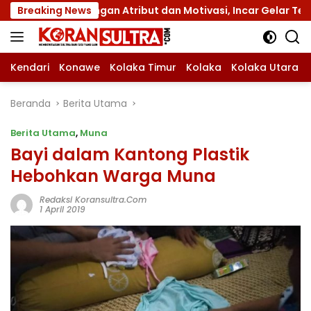
Langsung
I dengan Atribut dan Motivasi, Incar Gelar Terbaik di Sultr
Breaking News
ke
konten
Kendari
Konawe
Kolaka Timur
Kolaka
Kolaka Utara
Beranda
Berita Utama
Berita Utama
,
Muna
Bayi dalam Kantong Plastik
Hebohkan Warga Muna
Redaksi Koransultra.com
1 April 2019