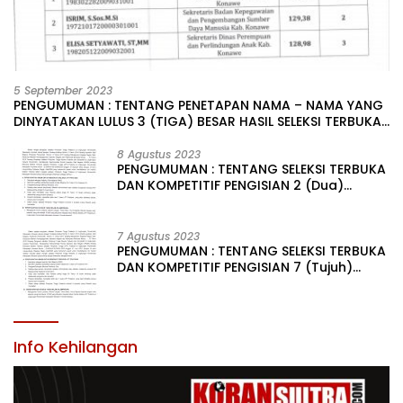
5 September 2023
PENGUMUMAN : TENTANG PENETAPAN NAMA – NAMA YANG
DINYATAKAN LULUS 3 (TIGA) BESAR HASIL SELEKSI TERBUKA
PENGISIAN JABATAN PIMPINAN TINGGI PRATAMA DI
LINGKUNGAN PEMERINTAH DAERAH KABUPATEN KONAWE
8 Agustus 2023
PENGUMUMAN : TENTANG SELEKSI TERBUKA
DAN KOMPETITIF PENGISIAN 2 (Dua)
JABATAN PIMPINAN TINGGI PRATAMA DI
LINGKUNGAN PEMERINTAH DAERAH
KABUPATEN KONAWE
7 Agustus 2023
PENGUMUMAN : TENTANG SELEKSI TERBUKA
DAN KOMPETITIF PENGISIAN 7 (Tujuh)
JABATAN PIMPINAN TINGGI PRATAMA DI
LINGKUNGAN PEMERINTAH DAERAH
KABUPATEN KONAWE
Info Kehilangan