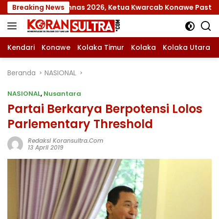
Langsung
 Jamnas 2026, Ketua Kwarcab Konawe Pastikan Seluruh Kesi
Breaking News
ke
konten
Kendari
Konawe
Kolaka Timur
Kolaka
Kolaka Utara
Beranda
NASIONAL
NASIONAL
,
Nusantara
Partai Berkarya Berpotensi Lolos
Parlementary Threshold
Redaksi Koransultra.com
13 April 2019