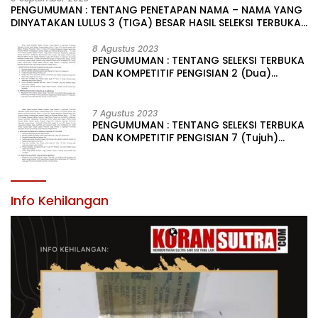
PENGUMUMAN : TENTANG PENETAPAN NAMA – NAMA YANG
DINYATAKAN LULUS 3 (TIGA) BESAR HASIL SELEKSI TERBUKA
PENGISIAN JABATAN PIMPINAN TINGGI PRATAMA DI
LINGKUNGAN PEMERINTAH DAERAH KABUPATEN KONAWE
8 Agustus 2023
PENGUMUMAN : TENTANG SELEKSI TERBUKA
DAN KOMPETITIF PENGISIAN 2 (Dua)
JABATAN PIMPINAN TINGGI PRATAMA DI
LINGKUNGAN PEMERINTAH DAERAH
KABUPATEN KONAWE
7 Agustus 2023
PENGUMUMAN : TENTANG SELEKSI TERBUKA
DAN KOMPETITIF PENGISIAN 7 (Tujuh)
JABATAN PIMPINAN TINGGI PRATAMA DI
LINGKUNGAN PEMERINTAH DAERAH
KABUPATEN KONAWE
Info Kehilangan