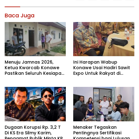
Baca Juga
Menuju Jamnas 2026,
Ini Harapan Wabup
Ketua Kwarcab Konawe
Konawe Usai Hadiri Sawit
Pastikan Seluruh Kesiapan
Expo Untuk Rakyat di
Kontingen di Cibubur
Jakarta
Dugaan Korupsi Rp. 3,2 T
Menaker Tegaskan
Di KS Era Silmy Karim,
Pentingnya Sertifikasi
Pengamat Publik Minta KPK
Kompetensi bagi Lulusan