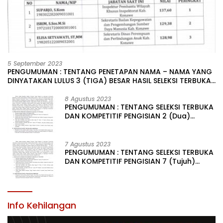
5 September 2023
PENGUMUMAN : TENTANG PENETAPAN NAMA – NAMA YANG
DINYATAKAN LULUS 3 (TIGA) BESAR HASIL SELEKSI TERBUKA
PENGISIAN JABATAN PIMPINAN TINGGI PRATAMA DI
LINGKUNGAN PEMERINTAH DAERAH KABUPATEN KONAWE
8 Agustus 2023
PENGUMUMAN : TENTANG SELEKSI TERBUKA
DAN KOMPETITIF PENGISIAN 2 (Dua)
JABATAN PIMPINAN TINGGI PRATAMA DI
LINGKUNGAN PEMERINTAH DAERAH
KABUPATEN KONAWE
7 Agustus 2023
PENGUMUMAN : TENTANG SELEKSI TERBUKA
DAN KOMPETITIF PENGISIAN 7 (Tujuh)
JABATAN PIMPINAN TINGGI PRATAMA DI
LINGKUNGAN PEMERINTAH DAERAH
KABUPATEN KONAWE
Info Kehilangan