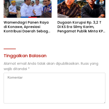
Wamendagri Panen Raya
Dugaan Korupsi Rp. 3,2 T
di Konawe, Apresiasi
Di KS Era Silmy Karim,
Kontribusi Daerah Sebagai
Pengamat Publik Minta KPK
Penyumbang Beras
Usut
Nasional
Tinggalkan Balasan
Alamat email Anda tidak akan dipublikasikan.
Ruas yang
wajib ditandai
*