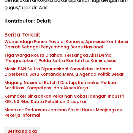
berlakukan di Kolaka bakal dipikirkan lagi dengan tim
gugus,” ujar dr. Aris.
Kontributor : Dekrit
Berita Terkait
Wamendagri Panen Raya di Konawe, Apresiasi Kontribusi
Daerah Sebagai Penyumbang Beras Nasional
Tiga Warga Routa Ditahan, Tersangka Aksi Demo
“Pengrusakan”, Polda Sultra Bantah Isu Kriminalisasi
Mesin PAN Sultra Dipanaskan! Konsolidasi Internal
Diperketat, Satu Komando Menuju Agenda Politik Besar
Magang Nasional Batch I Ditutup, Kemnaker Perkuat
Sertifikasi Kompetensi dan Akses Kerja
Kemnaker Sinkronkan Pelatihan Vokasi dengan Industri
KEK, 60 Ribu Kuota Pelatihan Disiapkan
Menaker: Perluasan Jaminan Sosial Harus Menjangkau
Pekerja Informal
Berita Kolaka