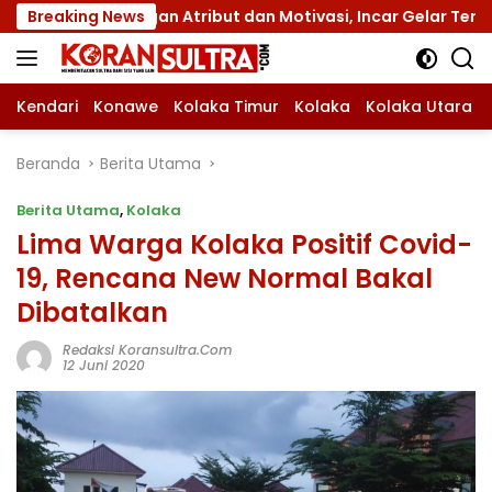
Langsung
dengan Atribut dan Motivasi, Incar Gelar Terbaik di Sultra
Breaking News
ke
konten
Kendari
Konawe
Kolaka Timur
Kolaka
Kolaka Utara
Beranda
Berita Utama
Berita Utama
,
Kolaka
Lima Warga Kolaka Positif Covid-
19, Rencana New Normal Bakal
Dibatalkan
Redaksi Koransultra.com
12 Juni 2020