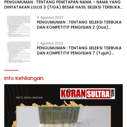
PENGUMUMAN : TENTANG PENETAPAN NAMA – NAMA YANG
DINYATAKAN LULUS 3 (TIGA) BESAR HASIL SELEKSI TERBUKA
PENGISIAN JABATAN PIMPINAN TINGGI PRATAMA DI
LINGKUNGAN PEMERINTAH DAERAH KABUPATEN KONAWE
8 Agustus 2023
PENGUMUMAN : TENTANG SELEKSI TERBUKA
DAN KOMPETITIF PENGISIAN 2 (Dua)
JABATAN PIMPINAN TINGGI PRATAMA DI
LINGKUNGAN PEMERINTAH DAERAH
KABUPATEN KONAWE
7 Agustus 2023
PENGUMUMAN : TENTANG SELEKSI TERBUKA
DAN KOMPETITIF PENGISIAN 7 (Tujuh)
JABATAN PIMPINAN TINGGI PRATAMA DI
LINGKUNGAN PEMERINTAH DAERAH
KABUPATEN KONAWE
Info Kehilangan