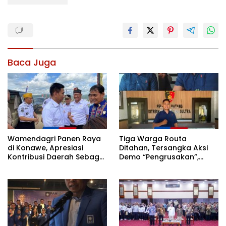
Baca Juga
Wamendagri Panen Raya
Tiga Warga Routa
di Konawe, Apresiasi
Ditahan, Tersangka Aksi
Kontribusi Daerah Sebagai
Demo “Pengrusakan”,
Penyumbang Beras
Polda Sultra Bantah Isu
Nasional
Kriminalisasi