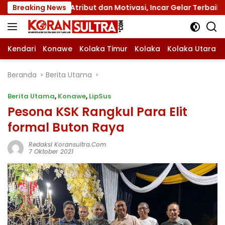
Langsung
ribut dan Motivasi, Incar Gelar Terbaik di Sultra
Breaking News
Me
ke
konten
Kendari
Konawe
Kolaka Timur
Kolaka
Kolaka Utara
Beranda
Berita Utama
Berita Utama
,
Konawe
,
LipSus
Pesona KSK Rangkul Para Elit
formal Buton Raya
Redaksi Koransultra.com
7 Oktober 2021