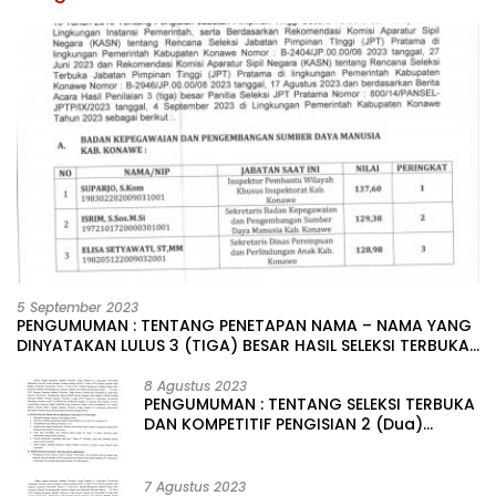
5 September 2023
PENGUMUMAN : TENTANG PENETAPAN NAMA – NAMA YANG
DINYATAKAN LULUS 3 (TIGA) BESAR HASIL SELEKSI TERBUKA
PENGISIAN JABATAN PIMPINAN TINGGI PRATAMA DI
LINGKUNGAN PEMERINTAH DAERAH KABUPATEN KONAWE
8 Agustus 2023
PENGUMUMAN : TENTANG SELEKSI TERBUKA
DAN KOMPETITIF PENGISIAN 2 (Dua)
JABATAN PIMPINAN TINGGI PRATAMA DI
LINGKUNGAN PEMERINTAH DAERAH
KABUPATEN KONAWE
7 Agustus 2023