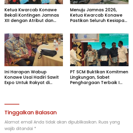
Ketua Kwarcab Konawe
Menuju Jamnas 2026,
Bekali Kontingen Jamnas
Ketua Kwarcab Konawe
XII dengan Atribut dan
Pastikan Seluruh Kesiapan
Motivasi, Incar Gelar
Kontingen di Cibubur
Terbaik di Sultra
Ini Harapan Wabup
PT SCM Buktikan Komitmen
Konawe Usai Hadiri Sawit
Lingkungan, Sabet
Expo Untuk Rakyat di
Penghargaan Terbaik I
Jakarta
Rehabilitasi DAS 2026
Tinggalkan Balasan
Alamat email Anda tidak akan dipublikasikan.
Ruas yang
wajib ditandai
*