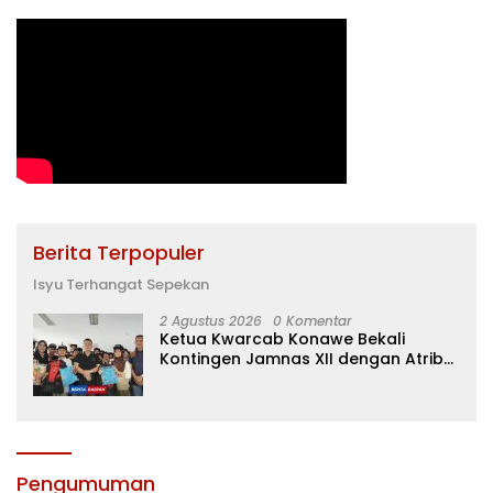
Berita Terpopuler
Isyu Terhangat Sepekan
2 Agustus 2026
0 Komentar
Ketua Kwarcab Konawe Bekali
Kontingen Jamnas XII dengan Atribut
dan Motivasi, Incar Gelar Terbaik di
Sultra
Pengumuman