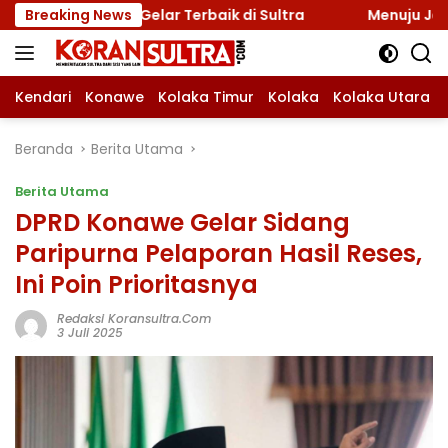
Langsung
ar Gelar Terbaik di Sultra
Breaking News
Menuju Jamnas 2026, Ketu
ke
konten
Kendari
Konawe
Kolaka Timur
Kolaka
Kolaka Utara
Beranda
Berita Utama
Berita Utama
DPRD Konawe Gelar Sidang
Paripurna Pelaporan Hasil Reses,
Ini Poin Prioritasnya
Redaksi Koransultra.com
3 Juli 2025