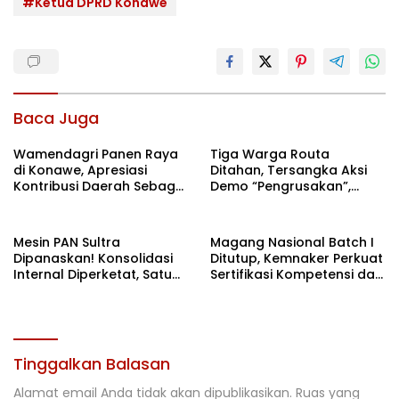
#Ketua DPRD Konawe
Baca Juga
Wamendagri Panen Raya
Tiga Warga Routa
di Konawe, Apresiasi
Ditahan, Tersangka Aksi
Kontribusi Daerah Sebagai
Demo “Pengrusakan”,
Penyumbang Beras
Polda Sultra Bantah Isu
Nasional
Kriminalisasi
Mesin PAN Sultra
Magang Nasional Batch I
Dipanaskan! Konsolidasi
Ditutup, Kemnaker Perkuat
Internal Diperketat, Satu
Sertifikasi Kompetensi dan
Komando Menuju Agenda
Akses Kerja
Politik Besar
Tinggalkan Balasan
Alamat email Anda tidak akan dipublikasikan.
Ruas yang