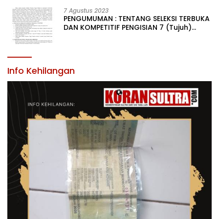
LINGKUNGAN PEMERINTAH DAERAH
KABUPATEN KONAWE
7 Agustus 2023
PENGUMUMAN : TENTANG SELEKSI TERBUKA
DAN KOMPETITIF PENGISIAN 7 (Tujuh)
JABATAN PIMPINAN TINGGI PRATAMA DI
LINGKUNGAN PEMERINTAH DAERAH
KABUPATEN KONAWE
Info Kehilangan