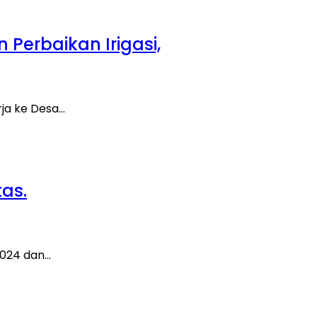
Perbaikan Irigasi,
rja ke Desa…
as.
2024 dan…