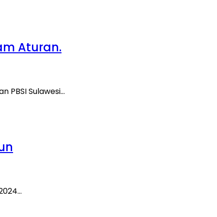
am Aturan.
an PBSI Sulawesi…
run
 2024…