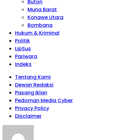
Buton
Muna Barat
Konawe Utara
Bombana
Hukum & Kriminal
Politik
LipSus
Pariwara
Indeks
Tentang Kami
Dewan Redaksi
Pasang Iklan
Pedoman Media Cyber
Privacy Policy
Disclaimer