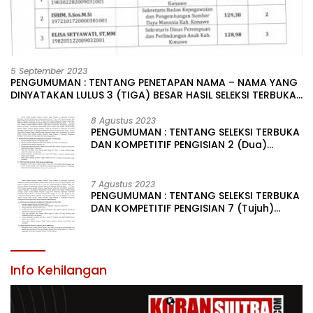
5 September 2023
PENGUMUMAN : TENTANG PENETAPAN NAMA – NAMA YANG
DINYATAKAN LULUS 3 (TIGA) BESAR HASIL SELEKSI TERBUKA
PENGISIAN JABATAN PIMPINAN TINGGI PRATAMA DI
LINGKUNGAN PEMERINTAH DAERAH KABUPATEN KONAWE
8 Agustus 2023
PENGUMUMAN : TENTANG SELEKSI TERBUKA
DAN KOMPETITIF PENGISIAN 2 (Dua)
JABATAN PIMPINAN TINGGI PRATAMA DI
LINGKUNGAN PEMERINTAH DAERAH
KABUPATEN KONAWE
7 Agustus 2023
PENGUMUMAN : TENTANG SELEKSI TERBUKA
DAN KOMPETITIF PENGISIAN 7 (Tujuh)
JABATAN PIMPINAN TINGGI PRATAMA DI
LINGKUNGAN PEMERINTAH DAERAH
KABUPATEN KONAWE
Info Kehilangan