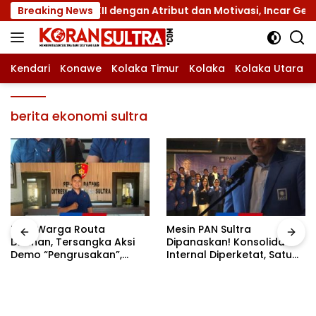
Langsung
amnas XII dengan Atribut dan Motivasi, Incar Gelar Terbaik 
Breaking News
ke
konten
Kendari
Konawe
Kolaka Timur
Kolaka
Kolaka Utara
berita ekonomi sultra
Tiga Warga Routa
Mesin PAN Sultra
Ditahan, Tersangka Aksi
Dipanaskan! Konsolidasi
Demo “Pengrusakan”,
Internal Diperketat, Satu
Polda Sultra Bantah Isu
Komando Menuju Agenda
Kriminalisasi
Politik Besar