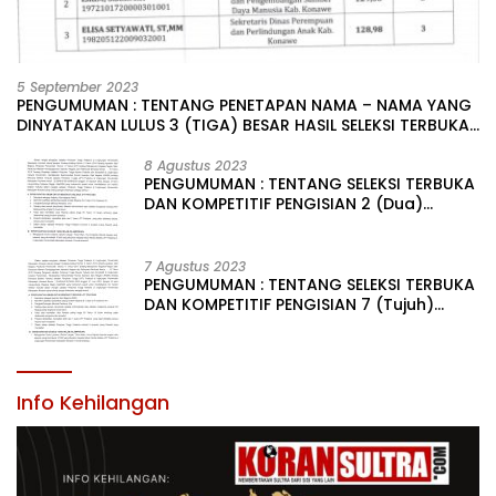
5 September 2023
PENGUMUMAN : TENTANG PENETAPAN NAMA – NAMA YANG
DINYATAKAN LULUS 3 (TIGA) BESAR HASIL SELEKSI TERBUKA
PENGISIAN JABATAN PIMPINAN TINGGI PRATAMA DI
LINGKUNGAN PEMERINTAH DAERAH KABUPATEN KONAWE
8 Agustus 2023
PENGUMUMAN : TENTANG SELEKSI TERBUKA
DAN KOMPETITIF PENGISIAN 2 (Dua)
JABATAN PIMPINAN TINGGI PRATAMA DI
LINGKUNGAN PEMERINTAH DAERAH
KABUPATEN KONAWE
7 Agustus 2023
PENGUMUMAN : TENTANG SELEKSI TERBUKA
DAN KOMPETITIF PENGISIAN 7 (Tujuh)
JABATAN PIMPINAN TINGGI PRATAMA DI
LINGKUNGAN PEMERINTAH DAERAH
KABUPATEN KONAWE
Info Kehilangan