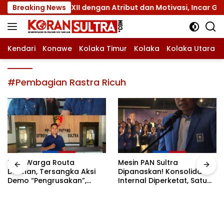
Langsung
 Jamnas XII dengan Atribut dan Motivasi, Incar Gelar Terbai
Breaking News
ke
konten
Kendari
Konawe
Kolaka Timur
Kolaka
Kolaka Utara
#Pembagian Rastra Ricuh
Tiga Warga Routa
Mesin PAN Sultra
Ditahan, Tersangka Aksi
Dipanaskan! Konsolidasi
Demo “Pengrusakan”,
Internal Diperketat, Satu
Polda Sultra Bantah Isu
Komando Menuju Agenda
Kriminalisasi
Politik Besar