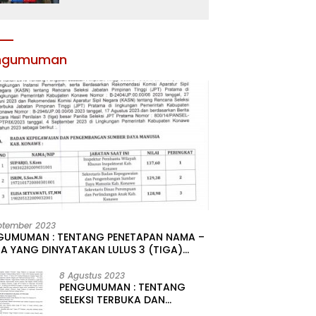
Atribut dan Motivasi,
Incar Gelar Terbaik di
Sultra
ngumuman
ptember 2023
GUMUMAN : TENTANG PENETAPAN NAMA –
A YANG DINYATAKAN LULUS 3 (TIGA)
R HASIL SELEKSI TERBUKA PENGISIAN
ATAN PIMPINAN TINGGI PRATAMA DI
8 Agustus 2023
PENGUMUMAN : TENTANG
GKUNGAN PEMERINTAH DAERAH
SELEKSI TERBUKA DAN
UPATEN KONAWE
KOMPETITIF PENGISIAN 2