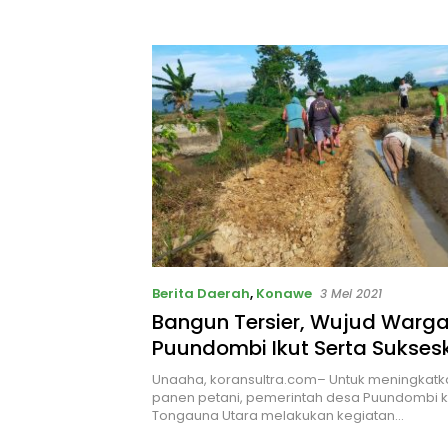
Berita Daerah
,
Konawe
3 Mei 2021
Bangun Tersier, Wujud Warg
Puundombi Ikut Serta Sukses
Program Pemerintah
Unaaha, koransultra.com– Untuk meningkatk
panen petani, pemerintah desa Puundombi
Tongauna Utara melakukan kegiatan…