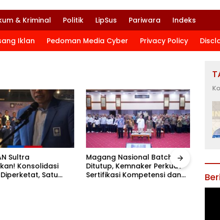
kum & Kriminal
Politik
LipSus
Pariwara
Indeks
sang Iklan
Pedoman Media Cyber
Privacy Policy
Discl
T
Ko
N Sultra
Magang Nasional Batch I
kan! Konsolidasi
Ditutup, Kemnaker Perkuat
 Diperketat, Satu
Sertifikasi Kompetensi dan
Ber
o Menuju Agenda
Akses Kerja
Besar
Kemn
Pela