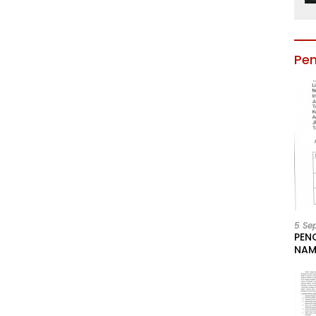
Pe
5 Se
PEN
NAM
BESA
JAB
LIN
KAB