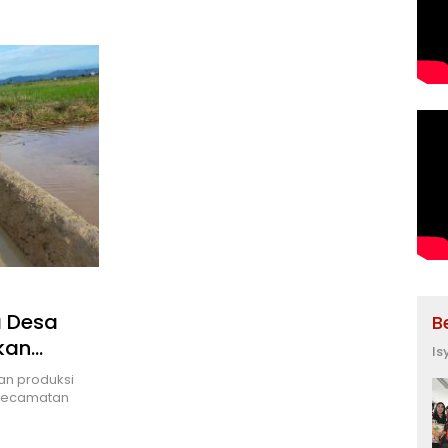
Indus
Pela
a Desa
B
kan
Is
an produksi
 kecamatan