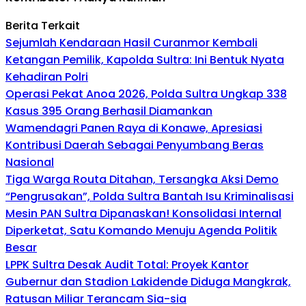
Berita Terkait
Sejumlah Kendaraan Hasil Curanmor Kembali
Ketangan Pemilik, Kapolda Sultra: Ini Bentuk Nyata
Kehadiran Polri
Operasi Pekat Anoa 2026, Polda Sultra Ungkap 338
Kasus 395 Orang Berhasil Diamankan
Wamendagri Panen Raya di Konawe, Apresiasi
Kontribusi Daerah Sebagai Penyumbang Beras
Nasional
Tiga Warga Routa Ditahan, Tersangka Aksi Demo
“Pengrusakan”, Polda Sultra Bantah Isu Kriminalisasi
Mesin PAN Sultra Dipanaskan! Konsolidasi Internal
Diperketat, Satu Komando Menuju Agenda Politik
Besar
LPPK Sultra Desak Audit Total: Proyek Kantor
Gubernur dan Stadion Lakidende Diduga Mangkrak,
Ratusan Miliar Terancam Sia-sia