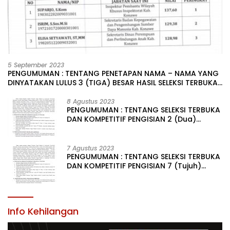
5 September 2023
PENGUMUMAN : TENTANG PENETAPAN NAMA – NAMA YANG
DINYATAKAN LULUS 3 (TIGA) BESAR HASIL SELEKSI TERBUKA
PENGISIAN JABATAN PIMPINAN TINGGI PRATAMA DI
LINGKUNGAN PEMERINTAH DAERAH KABUPATEN KONAWE
8 Agustus 2023
PENGUMUMAN : TENTANG SELEKSI TERBUKA
DAN KOMPETITIF PENGISIAN 2 (Dua)
JABATAN PIMPINAN TINGGI PRATAMA DI
LINGKUNGAN PEMERINTAH DAERAH
KABUPATEN KONAWE
7 Agustus 2023
PENGUMUMAN : TENTANG SELEKSI TERBUKA
DAN KOMPETITIF PENGISIAN 7 (Tujuh)
JABATAN PIMPINAN TINGGI PRATAMA DI
LINGKUNGAN PEMERINTAH DAERAH
KABUPATEN KONAWE
Info Kehilangan