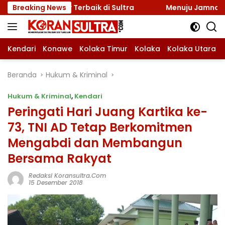
Langsung
elar Terbaik di Sultra
Breaking News
Menuju Jamnas 2026, Ketua K
ke
konten
Kendari
Konawe
Kolaka Timur
Kolaka
Kolaka Utara
Beranda
Hukum & Kriminal
Hukum & Kriminal
,
Kendari
Peringati Hari Juang Kartika ke-
73, TNI AD Tetap Berkomitmen
Mengabdi dan Membangun
Bersama Rakyat
Redaksi Koransultra.com
15 Desember 2018