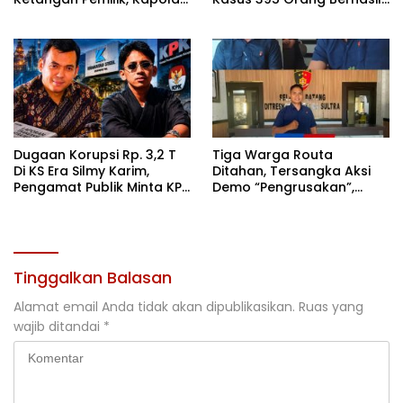
Sultra: Ini Bentuk Nyata
Diamankan
Kehadiran Polri
Dugaan Korupsi Rp. 3,2 T
Tiga Warga Routa
Di KS Era Silmy Karim,
Ditahan, Tersangka Aksi
Pengamat Publik Minta KPK
Demo “Pengrusakan”,
Usut
Polda Sultra Bantah Isu
Kriminalisasi
Tinggalkan Balasan
Alamat email Anda tidak akan dipublikasikan.
Ruas yang
wajib ditandai
*