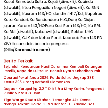
Kasat Brimobda Sultra, Kajati (diwakili), Kabinda
(diwakili), Ktua Pengadilan Negeri (diwakili), Ka BNN
(diwakili), Kasrem 143/HO, dandim 1417/Kdi, Kapolres
Kota Kendari, Ka Bandandara HLO,Dan/Ka Disjan
jajaran Korem 143/HOPara Kasi Rem 143/HO, Ka BRI,
Ka BNI (diwakili), Kakanwil (diwakili), Rektor UHO
(diwakili), OJK dan Ketua Persit Koorcab Rem 143 PD
XIV/Hasanuddin beserta pengurus.
(
Rilis/Koransultra.com
)
Berita Terkait
Sejumlah Kendaraan Hasil Curanmor Kembali Ketangan
Pemilik, Kapolda Sultra: Ini Bentuk Nyata Kehadiran Polri
Operasi Pekat Anoa 2026, Polda Sultra Ungkap 338
Kasus 395 Orang Berhasil Diamankan
Dugaan Korupsi Rp. 3,2 T Di KS Era Silmy Karim, Pengamat
Publik Minta KPK Usut
Tiga Warga Routa Ditahan, Tersangka Aksi Demo
“Pengrusakan”, Polda Sultra Bantah Isu Kriminalisasi