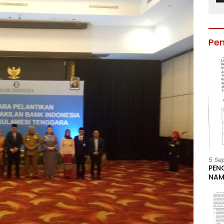
Pe
5 Se
PEN
NAM
BESA
JAB
LIN
KAB