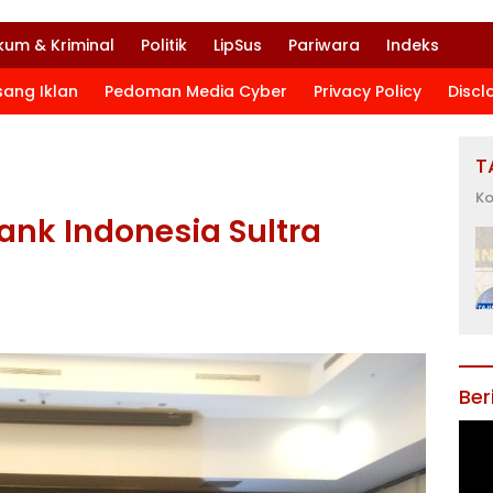
kum & Kriminal
Politik
LipSus
Pariwara
Indeks
sang Iklan
Pedoman Media Cyber
Privacy Policy
Discl
T
Ko
ank Indonesia Sultra
Ber