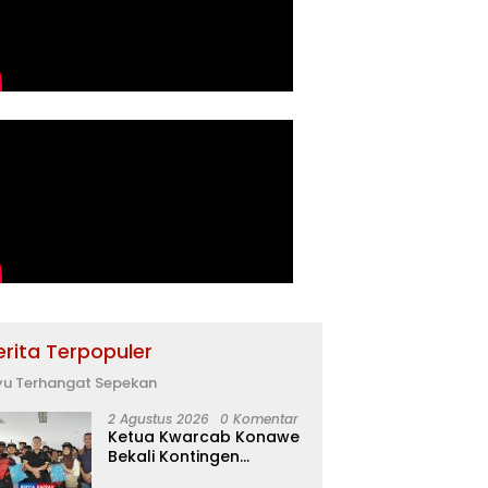
erita Terpopuler
yu Terhangat Sepekan
2 Agustus 2026
0 Komentar
Ketua Kwarcab Konawe
Bekali Kontingen
Jamnas XII dengan