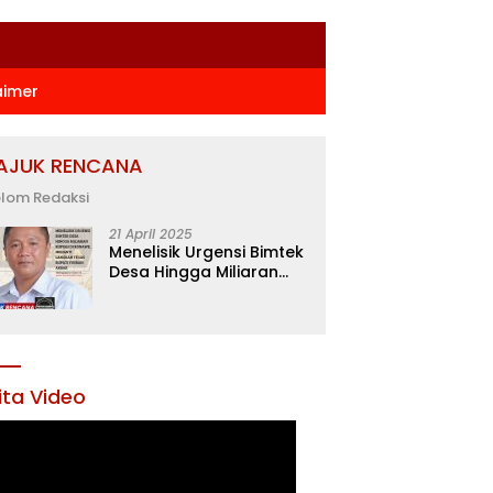
aimer
AJUK RENCANA
lom Redaksi
21 April 2025
Menelisik Urgensi Bimtek
Desa Hingga Miliaran
Rupiah di Konawe,
Menanti Langkah Tegas
Bupati Yusran Akbar
ita Video