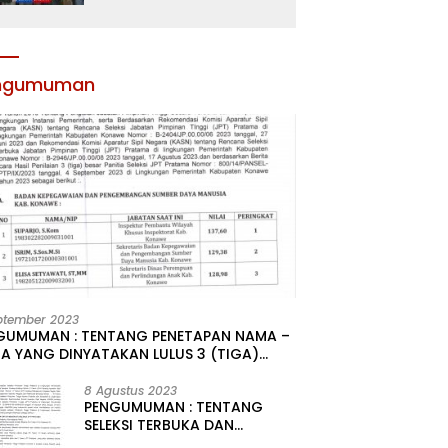
Atribut dan Motivasi,
Incar Gelar Terbaik di
Sultra
ngumuman
ptember 2023
GUMUMAN : TENTANG PENETAPAN NAMA –
A YANG DINYATAKAN LULUS 3 (TIGA)
R HASIL SELEKSI TERBUKA PENGISIAN
ATAN PIMPINAN TINGGI PRATAMA DI
8 Agustus 2023
PENGUMUMAN : TENTANG
GKUNGAN PEMERINTAH DAERAH
SELEKSI TERBUKA DAN
UPATEN KONAWE
KOMPETITIF PENGISIAN 2