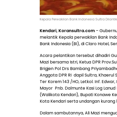
Kepala Perwakilan Bank Indonesia Sultra Dilantik
Kendari, Koransultra.com
– Gubernur
melantik Kepala perwakilan Bank Indo
Bank Indonesia (BI), di Claro Hotel, Se
Acara pelantikan tersebut dihadiri Gu
Mazi bersama Istri, Ketua DPR Prov.Su
Brigjen Pol Drs Bambang Priyambadha,
Anggota DPR RI dapil Sultra, Khaerul S
Ter Korem 143 /HO, Letkol. Inf. Edwar, 
Mayor Pnb. Dalmunte Kasi Log Lanud 
(Walikota Kendari), Bupati Konawe Ke
Kota Kendari serta undangan kurang l
Dalam sambutannya, Ali Mazi mengu