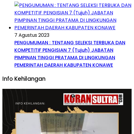
7 Agustus 2023
PENGUMUMAN : TENTANG SELEKSI TERBUKA DAN
KOMPETITIF PENGISIAN 7 (Tujuh) JABATAN
PIMPINAN TINGGI PRATAMA DI LINGKUNGAN
PEMERINTAH DAERAH KABUPATEN KONAWE
Info Kehilangan