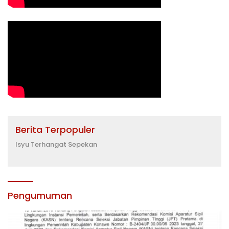
Berita Terpopuler
Isyu Terhangat Sepekan
Pengumuman