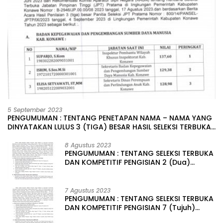
5 September 2023
PENGUMUMAN : TENTANG PENETAPAN NAMA – NAMA YANG
DINYATAKAN LULUS 3 (TIGA) BESAR HASIL SELEKSI TERBUKA
PENGISIAN JABATAN PIMPINAN TINGGI PRATAMA DI
LINGKUNGAN PEMERINTAH DAERAH KABUPATEN KONAWE
8 Agustus 2023
PENGUMUMAN : TENTANG SELEKSI TERBUKA
DAN KOMPETITIF PENGISIAN 2 (Dua)
JABATAN PIMPINAN TINGGI PRATAMA DI
LINGKUNGAN PEMERINTAH DAERAH
KABUPATEN KONAWE
7 Agustus 2023
PENGUMUMAN : TENTANG SELEKSI TERBUKA
DAN KOMPETITIF PENGISIAN 7 (Tujuh)
JABATAN PIMPINAN TINGGI PRATAMA DI