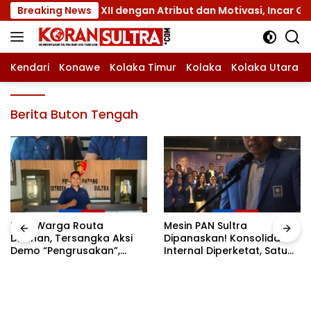
Langsung
 Jamnas XII dengan Atribut dan Motivasi, Incar Gelar Terbai
Breaking News
ke
konten
Kendari
Konawe
Kolaka Timur
Kolaka
Kolaka Utara
Berita Buton Tengah
Tiga Warga Routa
Mesin PAN Sultra
Ditahan, Tersangka Aksi
Dipanaskan! Konsolidasi
Demo “Pengrusakan”,
Internal Diperketat, Satu
Polda Sultra Bantah Isu
Komando Menuju Agenda
Kriminalisasi
Politik Besar