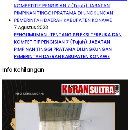
7 Agustus 2023
PENGUMUMAN : TENTANG SELEKSI TERBUKA DAN
KOMPETITIF PENGISIAN 7 (Tujuh) JABATAN
PIMPINAN TINGGI PRATAMA DI LINGKUNGAN
PEMERINTAH DAERAH KABUPATEN KONAWE
Info Kehilangan