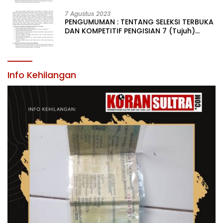
LINGKUNGAN PEMERINTAH DAERAH
KABUPATEN KONAWE
7 Agustus 2023
PENGUMUMAN : TENTANG SELEKSI TERBUKA
DAN KOMPETITIF PENGISIAN 7 (Tujuh)
JABATAN PIMPINAN TINGGI PRATAMA DI
LINGKUNGAN PEMERINTAH DAERAH
KABUPATEN KONAWE
Info Kehilangan