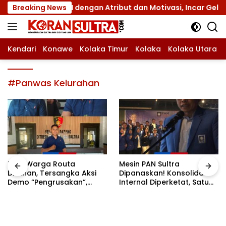
Langsung
mnas XII dengan Atribut dan Motivasi, Incar Gelar Terbaik d
Breaking News
ke
konten
Kendari
Konawe
Kolaka Timur
Kolaka
Kolaka Utara
#Panwas Kelurahan
Tiga Warga Routa
Mesin PAN Sultra
Ditahan, Tersangka Aksi
Dipanaskan! Konsolidasi
Demo “Pengrusakan”,
Internal Diperketat, Satu
Polda Sultra Bantah Isu
Komando Menuju Agenda
Kriminalisasi
Politik Besar