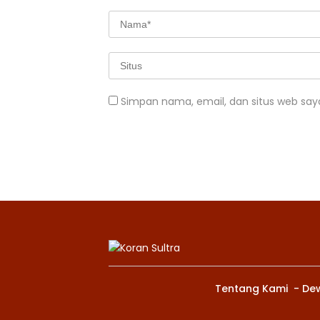
Simpan nama, email, dan situs web say
Tentang Kami
De