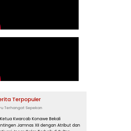
erita Terpopuler
yu Terhangat Sepekan