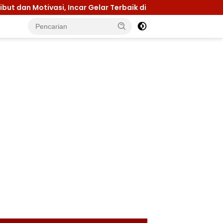
asi, Incar Gelar Terbaik di Sultra
Menuju Jamnas 20