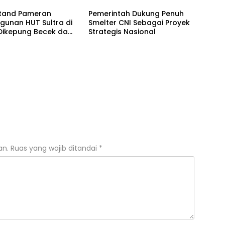
Stand Pameran
Pemerintah Dukung Penuh
unan HUT Sultra di
Smelter CNI Sebagai Proyek
Dikepung Becek dan
Strategis Nasional
an.
Ruas yang wajib ditandai
*