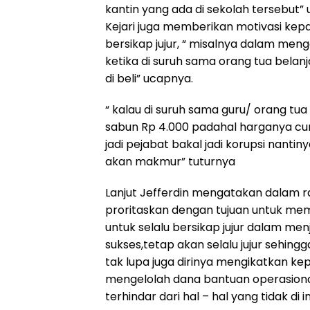
kantin yang ada di sekolah tersebut” 
Kejari juga memberikan motivasi kep
bersikap jujur, “ misalnya dalam meng
ketika di suruh sama orang tua belan
di beli” ucapnya.
“ kalau di suruh sama guru/ orang t
sabun Rp 4.000 padahal harganya cum
jadi pejabat bakal jadi korupsi nantiny
akan makmur” tuturnya
Lanjut Jefferdin mengatakan dalam 
proritaskan dengan tujuan untuk memb
untuk selalu bersikap jujur dalam me
sukses,tetap akan selalu jujur sehing
tak lupa juga dirinya mengikatkan ke
mengelolah dana bantuan operasional
terhindar dari hal – hal yang tidak di