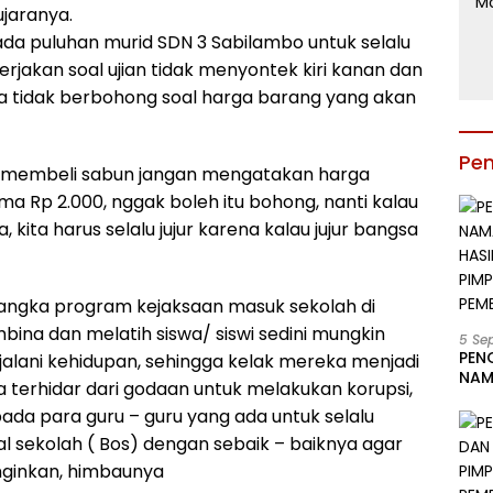
ujaranya.
ada puluhan murid SDN 3 Sabilambo untuk selalu
erjakan soal ujian tidak menyontek kiri kanan dan
ja tidak berbohong soal harga barang yang akan
Pe
ua membeli sabun jangan mengatakan harga
a Rp 2.000, nggak boleh itu bohong, nanti kalau
a, kita harus selalu jujur karena kalau jujur bangsa
rangka program kejaksaan masuk sekolah di
ina dan melatih siswa/ siswi sedini mungkin
5 Se
PEN
njalani kehidupan, sehingga kelak mereka menjadi
NAM
ga terhidar dari godaan untuk melakukan korupsi,
BESA
pada para guru – guru yang ada untuk selalu
JAB
LIN
 sekolah ( Bos) dengan sebaik – baiknya agar
KAB
 inginkan, himbaunya