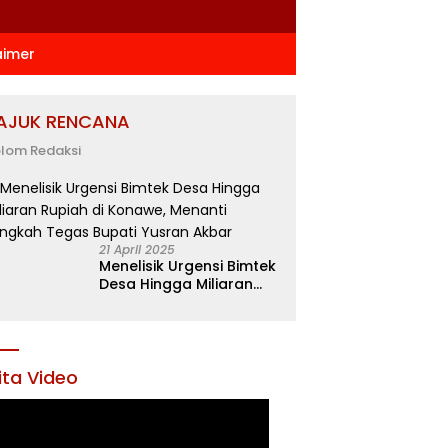
aimer
AJUK RENCANA
lom Redaksi
21 April 2025
Menelisik Urgensi Bimtek
Desa Hingga Miliaran
Rupiah di Konawe,
Menanti Langkah Tegas
Bupati Yusran Akbar
ita Video