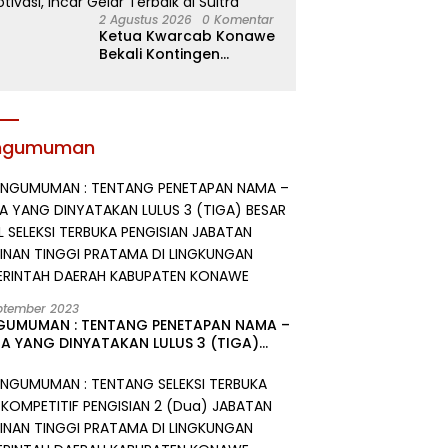
2 Agustus 2026
0 Komentar
Ketua Kwarcab Konawe
Bekali Kontingen
Jamnas XII dengan
Atribut dan Motivasi,
Incar Gelar Terbaik di
Sultra
ngumuman
ptember 2023
GUMUMAN : TENTANG PENETAPAN NAMA –
A YANG DINYATAKAN LULUS 3 (TIGA)
R HASIL SELEKSI TERBUKA PENGISIAN
ATAN PIMPINAN TINGGI PRATAMA DI
GKUNGAN PEMERINTAH DAERAH
UPATEN KONAWE