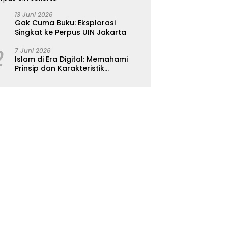
13 Juni 2026
Gak Cuma Buku: Eksplorasi
Singkat ke Perpus UIN Jakarta
2
7 Juni 2026
Islam di Era Digital: Memahami
Prinsip dan Karakteristik
Ajarannya dalam Kehidupan
Modern