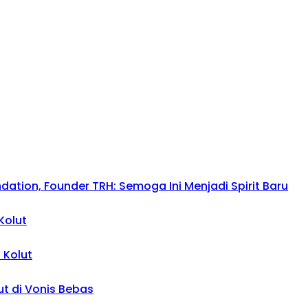
tion, Founder TRH: Semoga Ini Menjadi Spirit Baru
Kolut
 Kolut
ut di Vonis Bebas