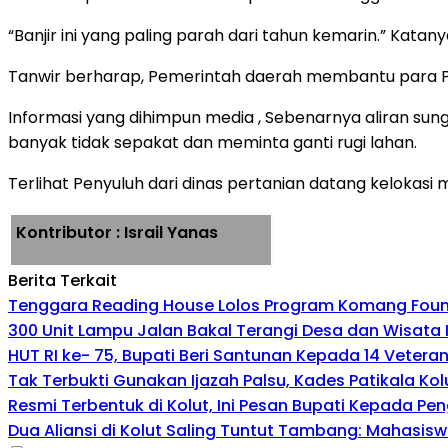
“Banjir ini yang paling parah dari tahun kemarin.” Katan
Tanwir berharap, Pemerintah daerah membantu para P
Informasi yang dihimpun media , Sebenarnya aliran sung
banyak tidak sepakat dan meminta ganti rugi lahan.
Terlihat Penyuluh dari dinas pertanian datang kelokasi
Kontributor : Israil Yanas
Berita Terkait
Tenggara Reading House Lolos Program Komang Founda
300 Unit Lampu Jalan Bakal Terangi Desa dan Wisata 
HUT RI ke- 75, Bupati Beri Santunan Kepada 14 Veteran
Tak Terbukti Gunakan Ijazah Palsu, Kades Patikala Kol
Resmi Terbentuk di Kolut, Ini Pesan Bupati Kepada Pe
Dua Aliansi di Kolut Saling Tuntut Tambang: Mahasis