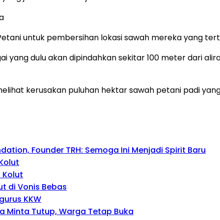
ya
etani untuk pembersihan lokasi sawah mereka yang ter
ai yang dulu akan dipindahkan sekitar 100 meter dari al
 melihat kerusakan puluhan hektar sawah petani padi yan
tion, Founder TRH: Semoga Ini Menjadi Spirit Baru
Kolut
 Kolut
ut di Vonis Bebas
ngurus KKW
wa Minta Tutup, Warga Tetap Buka