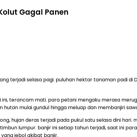
 Kolut Gagal Panen
yang terjadi selasa pagi. puluhan hektar tanaman padi d
i ini, terancam mati. para petani mengaku merasa mer
tkan hutan mulai gundul hingga meluap dan membanjiri sawa
g, hujan deras terjadi pada pukul satu selasa dini hari
mbun lumpur. banjir ini setiap tahun terjadi, saat ini p
ng jebol akibat banjir.