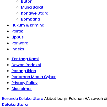
Buton
Muna Barat
Konawe Utara
Bombana
Hukum & Kriminal
Politik
LipSus
Pariwara
Indeks
Tentang Kami
Dewan Redaksi
Pasang Iklan
Pedoman Media Cyber
Privacy Policy
Disclaimer
Beranda
Kolaka Utara
Akibat banjir Puluhan HA sawah d
Kolaka Utara