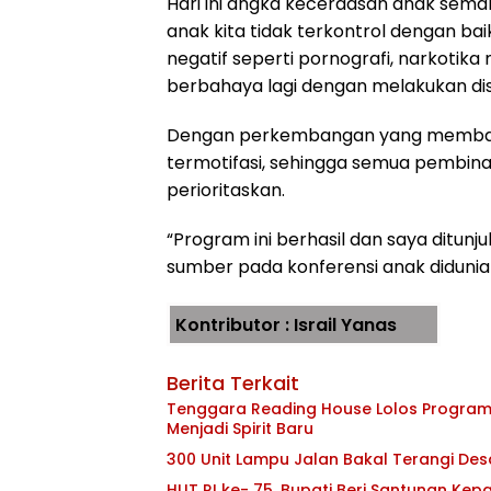
Hari ini angka kecerdasan anak semak
anak kita tidak terkontrol dengan ba
negatif seperti pornografi, narkotik
berbahaya lagi dengan melakukan disk
Dengan perkembangan yang membah
termotifasi, sehingga semua pembina
perioritaskan.
“Program ini berhasil dan saya ditun
sumber pada konferensi anak didunia 
Kontributor : Israil Yanas
Berita Terkait
Tenggara Reading House Lolos Program
Menjadi Spirit Baru
300 Unit Lampu Jalan Bakal Terangi Des
HUT RI ke- 75, Bupati Beri Santunan Kep