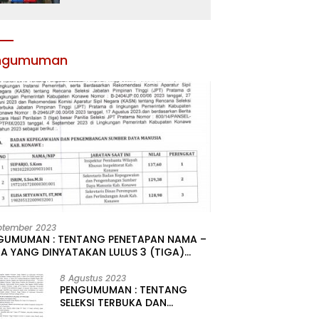
Atribut dan Motivasi,
Incar Gelar Terbaik di
Sultra
ngumuman
ptember 2023
GUMUMAN : TENTANG PENETAPAN NAMA –
A YANG DINYATAKAN LULUS 3 (TIGA)
R HASIL SELEKSI TERBUKA PENGISIAN
ATAN PIMPINAN TINGGI PRATAMA DI
8 Agustus 2023
PENGUMUMAN : TENTANG
GKUNGAN PEMERINTAH DAERAH
SELEKSI TERBUKA DAN
UPATEN KONAWE
KOMPETITIF PENGISIAN 2