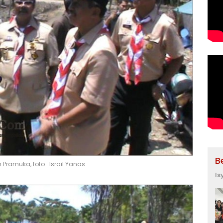
B
Pramuka, foto : Israil Yanas
Is