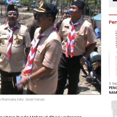
Pe
5 Se
PEN
NAM
BESA
Pramuka, foto : Israil Yanas
JAB
LIN
KAB