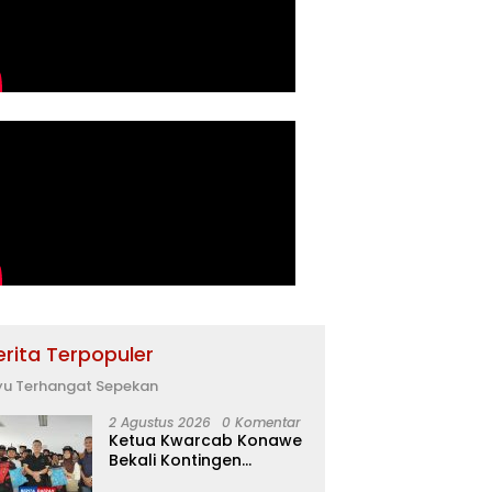
erita Terpopuler
yu Terhangat Sepekan
2 Agustus 2026
0 Komentar
Ketua Kwarcab Konawe
Bekali Kontingen
Jamnas XII dengan