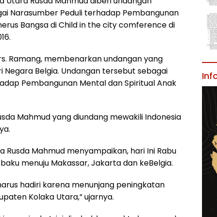
ka Utara Rusda Mahmud diberi undangan
agai Narasumber Peduli terhadap Pembangunan
erus Bangsa di Child in the city comference di
16.
Drs. Ramang, membenarkan undangan yang
ari Negara Belgia. Undangan tersebut sebagai
Inf
adap Pembangunan Mental dan Spiritual Anak
, Rusda Mahmud yang diundang mewakili Indonesia
ya.
ara Rusda Mahmud menyampaikan, hari Ini Rabu
obaku menuju Makassar, Jakarta dan keBelgia.
harus hadiri karena menunjang peningkatan
aten Kolaka Utara,” ujarnya.