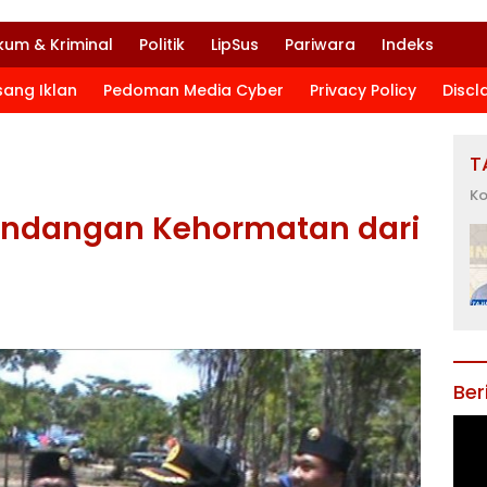
kum & Kriminal
Politik
LipSus
Pariwara
Indeks
sang Iklan
Pedoman Media Cyber
Privacy Policy
Discl
T
Ko
 undangan Kehormatan dari
Ber