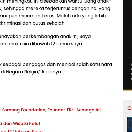
in meningkat, ini disebabkan waktu luang anak-
ik, sehingga mereka terjerumus dengan hal yang
a maupun minuman keras. Malah ada yang lebih
riminasi dan putus sekolah.
ayakan perkembangan anak ini, Saya
an anak usia dibawah 12 tahun saya
juk sebagai pengagas dan menjadi salah satu nara
di Negara Belgia,” katanya.
O
 Komang Foundation, Founder TRH: Semoga Ini
a dan Wisata Kolut
ada 14 Veteran Kolut