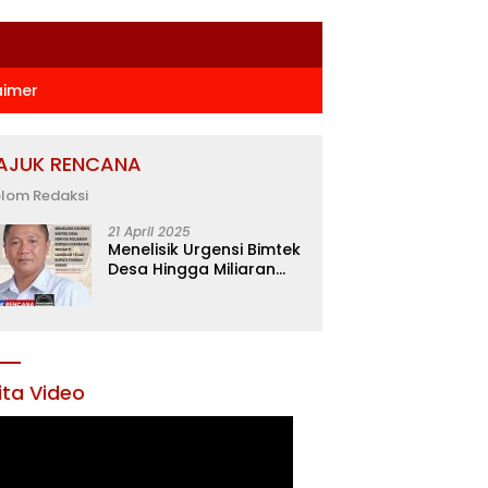
aimer
AJUK RENCANA
lom Redaksi
21 April 2025
Menelisik Urgensi Bimtek
Desa Hingga Miliaran
Rupiah di Konawe,
Menanti Langkah Tegas
Bupati Yusran Akbar
ita Video