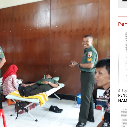
Pe
5 Se
PEN
NAM
BESA
JAB
LIN
KAB