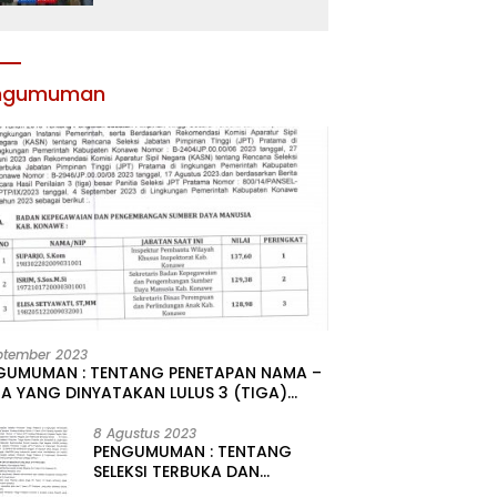
Atribut dan Motivasi,
Incar Gelar Terbaik di
Sultra
ngumuman
ptember 2023
GUMUMAN : TENTANG PENETAPAN NAMA –
A YANG DINYATAKAN LULUS 3 (TIGA)
R HASIL SELEKSI TERBUKA PENGISIAN
ATAN PIMPINAN TINGGI PRATAMA DI
8 Agustus 2023
PENGUMUMAN : TENTANG
GKUNGAN PEMERINTAH DAERAH
SELEKSI TERBUKA DAN
UPATEN KONAWE
KOMPETITIF PENGISIAN 2