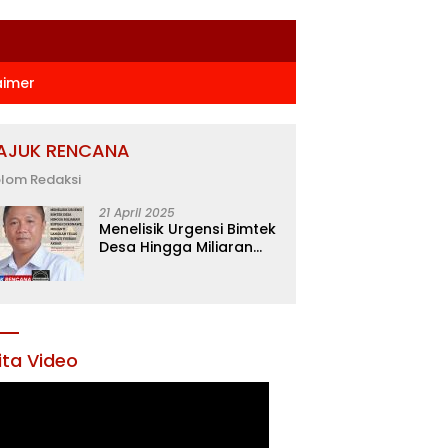
aimer
AJUK RENCANA
lom Redaksi
21 April 2025
Menelisik Urgensi Bimtek
Desa Hingga Miliaran
Rupiah di Konawe,
Menanti Langkah Tegas
Bupati Yusran Akbar
ita Video