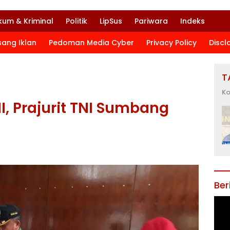
kum & Kriminal
Politik
LipSus
Pariwara
Indeks
sang Iklan
Pedoman Media Cyber
Privacy Policy
Discl
T
Ko
I, Prajurit TNI Sumbang
Ber