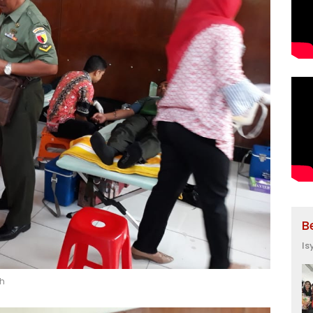
B
Is
ah