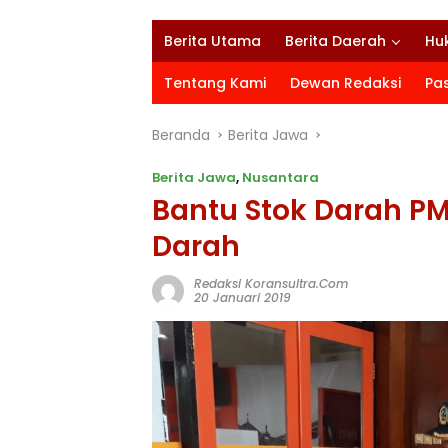
Berita Utama
Berita Daerah
Hu
Tentang Kami
Dewan Redaksi
Pa
Beranda
Berita Jawa
Berita Jawa
,
Nusantara
Bantu Stok Darah PM
Darah
Redaksi Koransultra.com
20 Januari 2019