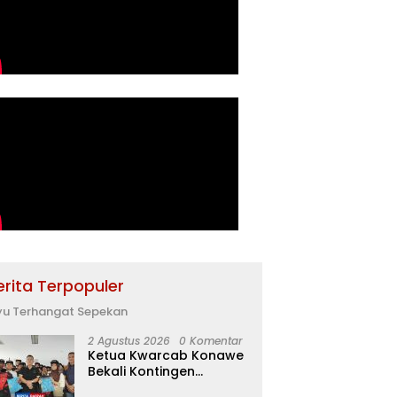
erita Terpopuler
yu Terhangat Sepekan
2 Agustus 2026
0 Komentar
Ketua Kwarcab Konawe
Bekali Kontingen
Jamnas XII dengan