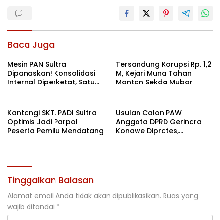
Baca Juga
Mesin PAN Sultra
Tersandung Korupsi Rp. 1,2
Dipanaskan! Konsolidasi
M, Kejari Muna Tahan
Internal Diperketat, Satu
Mantan Sekda Mubar
Komando Menuju Agenda
Politik Besar
Kantongi SKT, PADI Sultra
Usulan Calon PAW
Optimis Jadi Parpol
Anggota DPRD Gerindra
Peserta Pemilu Mendatang
Konawe Diprotes,
Hendryawan: Kami
Anggap TMS
Tinggalkan Balasan
Alamat email Anda tidak akan dipublikasikan.
Ruas yang
wajib ditandai
*