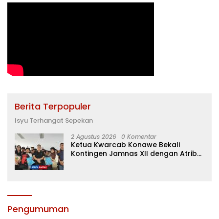
Berita Terpopuler
Isyu Terhangat Sepekan
2 Agustus 2026
0 Komentar
Ketua Kwarcab Konawe Bekali
Kontingen Jamnas XII dengan Atribut
dan Motivasi, Incar Gelar Terbaik di
Sultra
Pengumuman