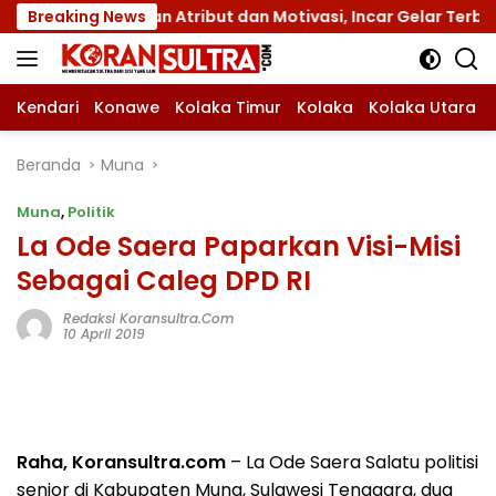
Langsung
XII dengan Atribut dan Motivasi, Incar Gelar Terbaik di Sul
Breaking News
ke
konten
Kendari
Konawe
Kolaka Timur
Kolaka
Kolaka Utara
Beranda
Muna
Muna
,
Politik
La Ode Saera Paparkan Visi-Misi
Sebagai Caleg DPD RI
Redaksi Koransultra.com
10 April 2019
Raha, Koransultra.com
– La Ode Saera Salatu politisi
senior di Kabupaten Muna, Sulawesi Tenggara, dua