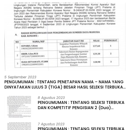
5 September 2023
PENGUMUMAN : TENTANG PENETAPAN NAMA – NAMA YANG
DINYATAKAN LULUS 3 (TIGA) BESAR HASIL SELEKSI TERBUKA
PENGISIAN JABATAN PIMPINAN TINGGI PRATAMA DI
LINGKUNGAN PEMERINTAH DAERAH KABUPATEN KONAWE
8 Agustus 2023
PENGUMUMAN : TENTANG SELEKSI TERBUKA
DAN KOMPETITIF PENGISIAN 2 (Dua)
JABATAN PIMPINAN TINGGI PRATAMA DI
LINGKUNGAN PEMERINTAH DAERAH
KABUPATEN KONAWE
7 Agustus 2023
PENGUMUMAN : TENTANG SELEKSI TERBUKA