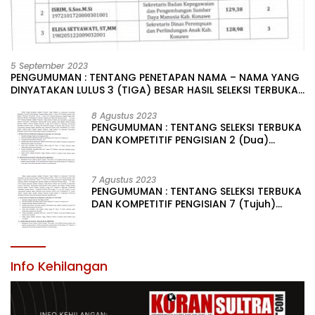
5 September 2023
PENGUMUMAN : TENTANG PENETAPAN NAMA – NAMA YANG
DINYATAKAN LULUS 3 (TIGA) BESAR HASIL SELEKSI TERBUKA
PENGISIAN JABATAN PIMPINAN TINGGI PRATAMA DI
LINGKUNGAN PEMERINTAH DAERAH KABUPATEN KONAWE
8 Agustus 2023
PENGUMUMAN : TENTANG SELEKSI TERBUKA
DAN KOMPETITIF PENGISIAN 2 (Dua)
JABATAN PIMPINAN TINGGI PRATAMA DI
LINGKUNGAN PEMERINTAH DAERAH
KABUPATEN KONAWE
7 Agustus 2023
PENGUMUMAN : TENTANG SELEKSI TERBUKA
DAN KOMPETITIF PENGISIAN 7 (Tujuh)
JABATAN PIMPINAN TINGGI PRATAMA DI
LINGKUNGAN PEMERINTAH DAERAH
KABUPATEN KONAWE
Info Kehilangan