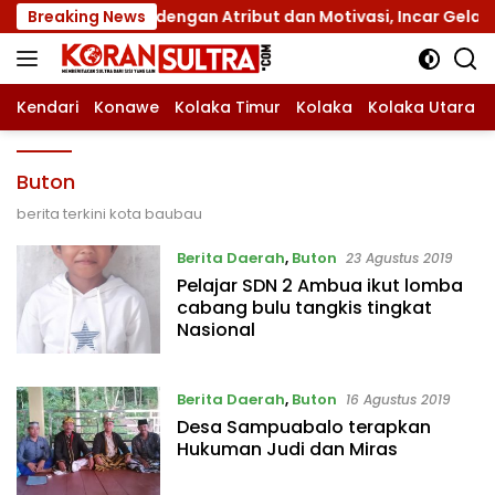
Langsung
nas XII dengan Atribut dan Motivasi, Incar Gelar Terbaik di
Breaking News
ke
konten
Kendari
Konawe
Kolaka Timur
Kolaka
Kolaka Utara
Buton
berita terkini kota baubau
Berita Daerah
,
Buton
23 Agustus 2019
Pelajar SDN 2 Ambua ikut lomba
cabang bulu tangkis tingkat
Nasional
Berita Daerah
,
Buton
16 Agustus 2019
Desa Sampuabalo terapkan
Hukuman Judi dan Miras