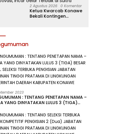
2 Agustus 2026
0 Komentar
Ketua Kwarcab Konawe
Bekali Kontingen
Jamnas XII dengan
Atribut dan Motivasi,
Incar Gelar Terbaik di
Sultra
ngumuman
ptember 2023
GUMUMAN : TENTANG PENETAPAN NAMA –
A YANG DINYATAKAN LULUS 3 (TIGA)
R HASIL SELEKSI TERBUKA PENGISIAN
ATAN PIMPINAN TINGGI PRATAMA DI
GKUNGAN PEMERINTAH DAERAH
UPATEN KONAWE