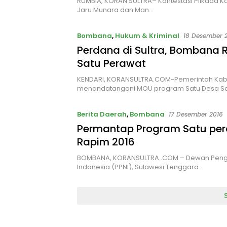
RUMBIA, KORAN SULTRA– Kontestasi Pilkada
Jaru Munara dan Man…
Bombana
,
Hukum & Kriminal
18 Desember 
Perdana di Sultra, Bombana 
Satu Perawat
KENDARI, KORANSULTRA.COM-Pemerintah Kab
menandatangani MOU program Satu Desa S
Berita Daerah
,
Bombana
17 Desember 2016
Permantap Program Satu pera
Rapim 2016
BOMBANA, KORANSULTRA .COM – Dewan Pengur
Indonesia (PPNI), Sulawesi Tenggara…