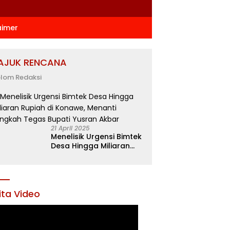
aimer
AJUK RENCANA
lom Redaksi
21 April 2025
Menelisik Urgensi Bimtek
Desa Hingga Miliaran
Rupiah di Konawe,
Menanti Langkah Tegas
Bupati Yusran Akbar
ita Video