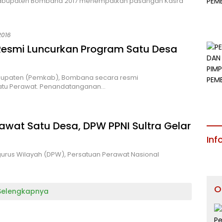
 Kabupaten Bombana 2017 menempatkan pasangan Kasra
2016
Resmi Luncurkan Program Satu Desa
upaten (Pemkab), Bombana secara resmi
atu Perawat. Penandatanganan…
wat Satu Desa, DPW PPNI Sultra Gelar
Inf
us Wilayah (DPW), Persatuan Perawat Nasional
O
Selengkapnya