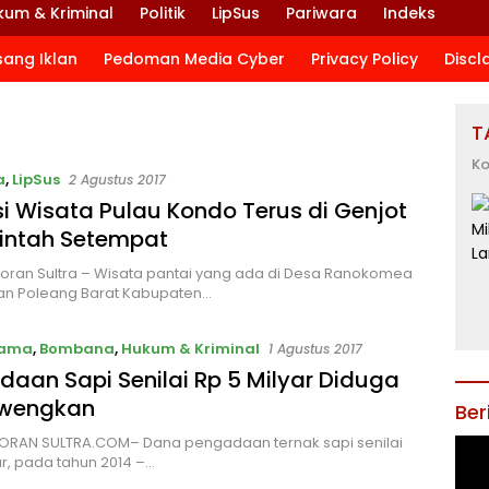
kum & Kriminal
Politik
LipSus
Pariwara
Indeks
sang Iklan
Pedoman Media Cyber
Privacy Policy
Discl
T
Ko
a
,
LipSus
2 Agustus 2017
i Wisata Pulau Kondo Terus di Genjot
intah Setempat
oran Sultra – Wisata pantai yang ada di Desa Ranokomea
n Poleang Barat Kabupaten…
tama
,
Bombana
,
Hukum & Kriminal
1 Agustus 2017
aan Sapi Senilai Rp 5 Milyar Diduga
ewengkan
Ber
KORAN SULTRA.COM– Dana pengadaan ternak sapi senilai
ar, pada tahun 2014 –…