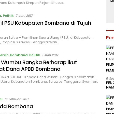
Dana Kelompok Simpan Pinjam Khusus…
a
,
Politik
7 Juni 2017
sil PSU Kabupaten Bombana di Tujuh
Pe
oran Sultra – Pemilihan Suara Ulang (PSU) di Kabupaten
Propinsi Sulawesi Tenggara telah…
aerah
,
Bombana
,
Politik
1 Juni 2017
 Wumbu Bangka Berharap ikut
rat Dana APBD Bombana
KORAN SULTRA– Kepala Desa Wumbu Bangka, Kecamatan
5 Se
 Utara, Kabupaten Bombana, Sulawesi Tenggara, Syamran,
PEN
NAM
BESA
JAB
al
19 Februari 2017
LIN
kada Bombana
KAB