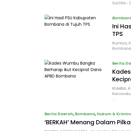
SULTRA– 
Bomban
Ini Ha
TPS
Rumbia, K
Bombana, 
Berita D
Kades
Kecip
RUMBIA, 
Rarowatu
…
Berita Daerah
,
Bombana
,
Hukum & Krimin
‘BERKAH’ Menang Dalam Pil