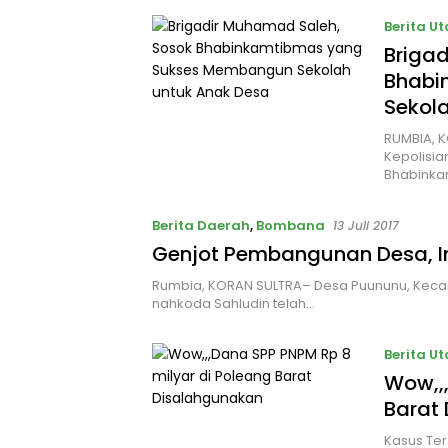
Berita U
Briga
Bhabi
Sekol
RUMBIA, 
Kepolisia
Bhabinka
Berita Daerah
,
Bombana
13 Juli 2017
Genjot Pembangunan Desa, I
Rumbia, KORAN SULTRA– Desa Puununu, Kec
nahkoda Sahludin telah…
Berita U
Wow,,,
Barat
Kasus Ter