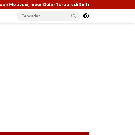
, Incar Gelar Terbaik di Sultra
Menuju Jamnas 2026,