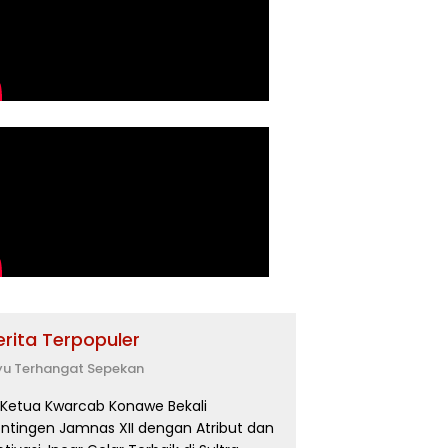
erita Terpopuler
yu Terhangat Sepekan