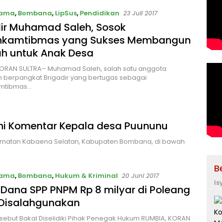
tama
,
Bombana
,
LipSus
,
Pendidikan
23 Juli 2017
dir Muhamad Saleh, Sosok
nkamtibmas yang Sukses Membangun
ah untuk Anak Desa
KORAN SULTRA– Muhamad Saleh, salah satu anggota
n berpangkat Brigadir yang bertugas sebagai
mtibmas…
ni Komentar Kepala desa Puununu
amatan Kabaena Selatan, Kabupaten Bombana, di bawah
B
tama
,
Bombana
,
Hukum & Kriminal
20 Juni 2017
Is
Dana SPP PNPM Rp 8 milyar di Poleang
 Disalahgunakan
sebut Bakal Diselidiki Pihak Penegak Hukum RUMBIA, KORAN