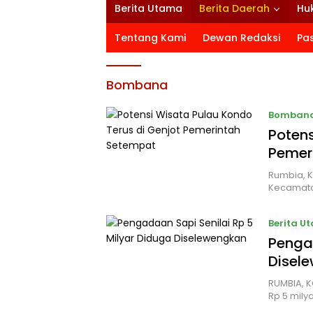
Berita Utama
Berita Daerah
Hu
Tentang Kami
Dewan Redaksi
Pa
Bombana
Bomban
Potens
Pemer
Rumbia, K
Kecamata
Berita U
Pengad
Disel
RUMBIA, 
Rp 5 mily