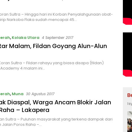
oran Sultra – Hingga hari ini Korban Penyalahgunaan obat-
irip Narkoba Flaka sudah mencapai 45…
aerah
,
Kolaka Utara
4 September 2017
tar Malam, Fildan Goyang Alun-Alun
Koran Sultra – Fildan rahayu yang biasa disapa (fildan)
D’Academy 4 malam ini…
aerah
,
Muna
30 Agustus 2017
B
ak Diaspal, Warga Ancam Blokir Jalan
Is
 Raha – Lakapera
an Sultra – Puluhan masyarakat yang terkena dampak dari
 Jalan Poros Raha –…