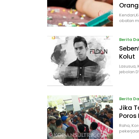
Orang
Kendari,K
obatan m
Berita D
Seben
Kolut
Lasusua, 
jebolan 
Berita D
Jika T
Poros
Raha, Kor
pekerjaan