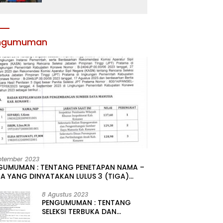
Atribut dan Motivasi,
Incar Gelar Terbaik di
Sultra
ngumuman
ptember 2023
GUMUMAN : TENTANG PENETAPAN NAMA –
A YANG DINYATAKAN LULUS 3 (TIGA)
R HASIL SELEKSI TERBUKA PENGISIAN
ATAN PIMPINAN TINGGI PRATAMA DI
8 Agustus 2023
PENGUMUMAN : TENTANG
GKUNGAN PEMERINTAH DAERAH
SELEKSI TERBUKA DAN
UPATEN KONAWE
KOMPETITIF PENGISIAN 2