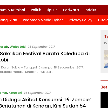
kum & Kriminal
Politik
LipSus
Pariwara
Indeks
sang Iklan
Pedoman Media Cyber
Privacy Policy
Discl
T
Ko
aerah
,
Wakatobi
14 September 2017
Saksikan Festival Barata Kaledupa di
obi
 Koran Sultra – Tanggal 15 sampai 18 September 2017,
atobi melalui Dinas Pariwisata…
Ber
tama
,
Kendari
14 September 2017
 Diduga Akibat Konsumsi “Pil Zombie”
Berjatuhan di Kendari, Kini Sudah 54