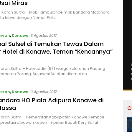
Usai Miras
 Koran Sultra – Mobil ambulance milik Bandara Matahora
ota Inova dengan Nomor Polisi…
aerah
,
Konawe
3 Agustus 2017
sal Sulsel di Temukan Tewas Dalam
 Hotel di Konawe, Teman “Kencannya”
oran Sultra – Haeruddin (57) warga kelurahan Padang
camatan Porang, Sulawesi Selatan ditemukan…
aerah
,
Konawe
3 Agustus 2017
andara HO Piala Adipura Konawe di
Massa
O
Koran Sultra – Pemerintah Kabupaten Konawe kembali
prestasi dibawah kepemimpinan Bupati Kery Saiful…