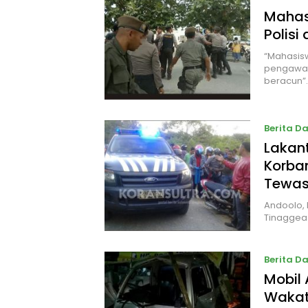
Mahas
Polisi
“Mahasis
pengawasa
beracun”
Berita D
Lakan
Korba
Tewas
Andoolo, 
Tinaggea
Berita D
Mobil
Wakat