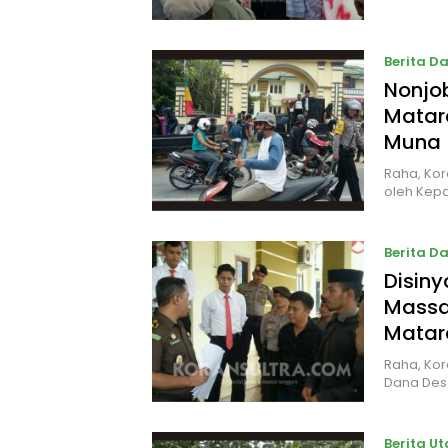
Berita D
Nonjo
Matara
Muna
Raha, Kor
oleh Kep
Berita D
Disiny
Massa
Mata
Raha, Kor
Dana Desa
Berita U