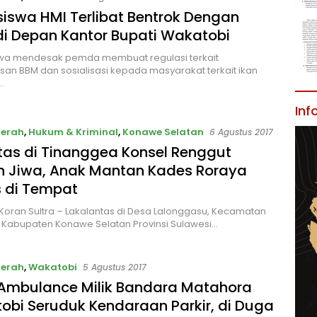
iswa HMI Terlibat Bentrok Dengan
 di Depan Kantor Bupati Wakatobi
wa mendesak pemda membuat regulasi terkait
n BBM dan sosialisasi kepada masyarakat terkait ikan
…
Inf
aerah
,
Hukum & Kriminal
,
Konawe Selatan
6 Agustus 2017
tas di Tinanggea Konsel Renggut
n Jiwa, Anak Mantan Kades Roraya
 di Tempat
Koran Sultra – Lakalantas di Desa Lalonggasu, Kecamatan
 Kabupaten Konawe Selatan Provinsi Sulawesi…
aerah
,
Wakatobi
5 Agustus 2017
 Ambulance Milik Bandara Matahora
obi Seruduk Kendaraan Parkir, di Duga