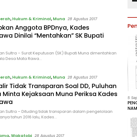
aerah
,
Hukum & Kriminal
,
Muna
28 Agustus 2017
Pe
bkan Anggota BPDnya, Kades
wa Dinilai “Mentahkan” SK Bupati
an Sultra – Surat Keputusan (SK) Bupati Muna dimentahkan
ala Desa Mata Rawa…
aerah
,
Hukum & Kriminal
,
Muna
28 Agustus 2017
alir Tidak Transparan Soal DD, Puluhan
 Minta Kejaksaan Muna Periksa Kades
5 Se
rawa
PEN
NAM
an Sultra – Dituding tidak transparan dalam pengelolaan
BESA
nya tahun 2016 lalu, Kades…
JAB
LIN
KAB
tama
,
Wakatobi
28 Agustus 2017