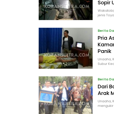
Sopir 
Wakatobi,
jenis Toy
Berita D
Pria A
Kamar
Panik
Unaaha, K
Subur Ke
Berita D
Dari B
Arak 
Unaaha, 
mengukir 