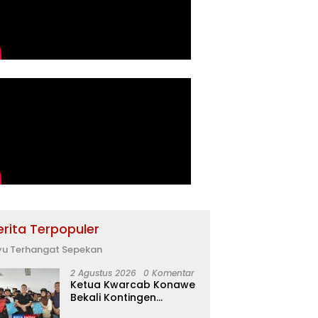
erita Terpopuler
yu Terhangat Sepekan
2 Agustus 2026
0 Komentar
Ketua Kwarcab Konawe
Bekali Kontingen
Jamnas XII dengan