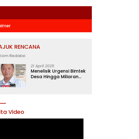
aimer
AJUK RENCANA
lom Redaksi
21 April 2025
Menelisik Urgensi Bimtek
Desa Hingga Miliaran
Rupiah di Konawe,
Menanti Langkah Tegas
Bupati Yusran Akbar
ita Video