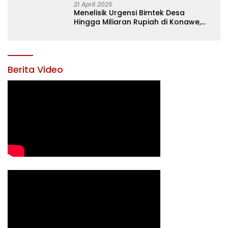
21 April 2025
Menelisik Urgensi Bimtek Desa
Hingga Miliaran Rupiah di Konawe,
Menanti Langkah Tegas Bupati
Yusran Akbar
Berita Video