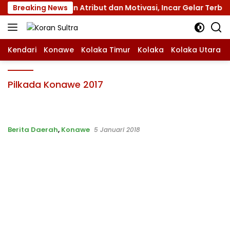
Langsung
as XII dengan Atribut dan Motivasi, Incar Gelar Terbaik di 
Breaking News
ke
konten
Kendari
Konawe
Kolaka Timur
Kolaka
Kolaka Utara
Pilkada Konawe 2017
Berita Daerah
,
Konawe
5 Januari 2018