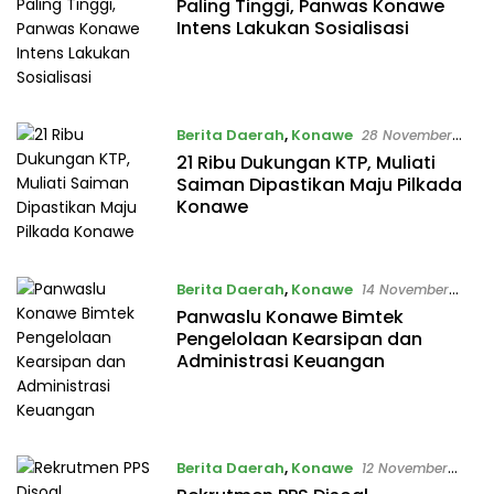
Paling Tinggi, Panwas Konawe
Intens Lakukan Sosialisasi
Berita Daerah
,
Konawe
28 November
2017
21 Ribu Dukungan KTP, Muliati
Saiman Dipastikan Maju Pilkada
Konawe
Berita Daerah
,
Konawe
14 November
2017
Panwaslu Konawe Bimtek
Pengelolaan Kearsipan dan
Administrasi Keuangan
Berita Daerah
,
Konawe
12 November
2017