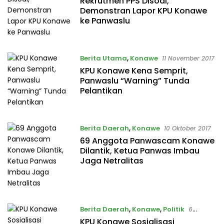
Rekrutmen PPS Disoal,
Demonstran Lapor KPU Konawe
ke Panwaslu
Berita Utama
,
Konawe
11 November 2017
KPU Konawe Kena Semprit,
Panwaslu “Warning” Tunda
Pelantikan
Berita Daerah
,
Konawe
10 Oktober 2017
69 Anggota Panwascam Konawe
Dilantik, Ketua Panwas Imbau
Jaga Netralitas
Berita Daerah
,
Konawe
,
Politik
6
Oktober 2017
KPU Konawe Sosialisasi