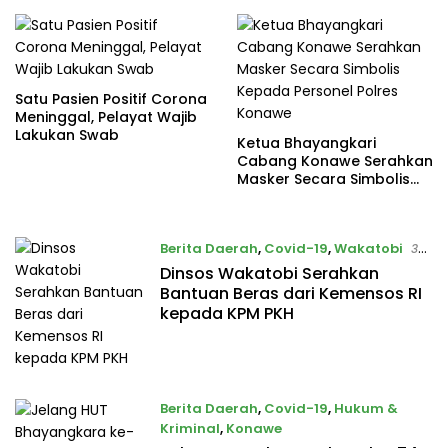
ISOLASI MANDIRI
Satu Pasien Positif Corona
Meninggal, Pelayat Wajib
Lakukan Swab
Ketua Bhayangkari
Cabang Konawe Serahkan
Masker Secara Simbolis
Kepada Personel Polres
Konawe
Berita Daerah
,
Covid-19
,
Wakatobi
3
September 2020
Dinsos Wakatobi Serahkan
Bantuan Beras dari Kemensos RI
kepada KPM PKH
Berita Daerah
,
Covid-19
,
Hukum &
Kriminal
,
Konawe