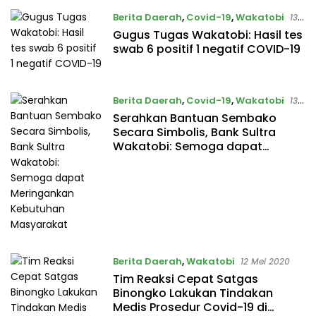
Berita Daerah
,
Covid-19
,
Wakatobi
13
Mei 2020
Gugus Tugas Wakatobi: Hasil tes
swab 6 positif 1 negatif COVID-19
Berita Daerah
,
Covid-19
,
Wakatobi
13
Mei 2020
Serahkan Bantuan Sembako
Secara Simbolis, Bank Sultra
Wakatobi: Semoga dapat
Meringankan Kebutuhan
Masyarakat
Berita Daerah
,
Wakatobi
12 Mei 2020
Tim Reaksi Cepat Satgas
Binongko Lakukan Tindakan
Medis Prosedur Covid-19 di