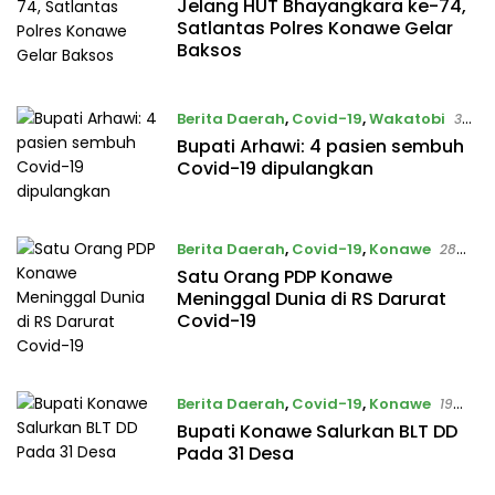
Jelang HUT Bhayangkara ke-74,
16 Juni 2020
Satlantas Polres Konawe Gelar
Baksos
Berita Daerah
,
Covid-19
,
Wakatobi
3
Juni 2020
Bupati Arhawi: 4 pasien sembuh
Covid-19 dipulangkan
Berita Daerah
,
Covid-19
,
Konawe
28
Mei 2020
Satu Orang PDP Konawe
Meninggal Dunia di RS Darurat
Covid-19
Berita Daerah
,
Covid-19
,
Konawe
19
Mei 2020
Bupati Konawe Salurkan BLT DD
Pada 31 Desa