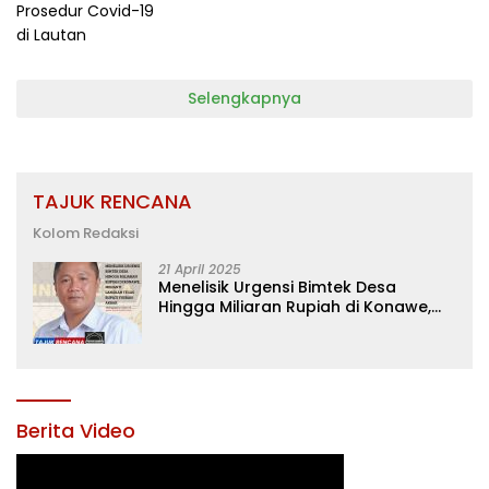
Lautan
Selengkapnya
TAJUK RENCANA
Kolom Redaksi
21 April 2025
Menelisik Urgensi Bimtek Desa
Hingga Miliaran Rupiah di Konawe,
Menanti Langkah Tegas Bupati
Yusran Akbar
Berita Video