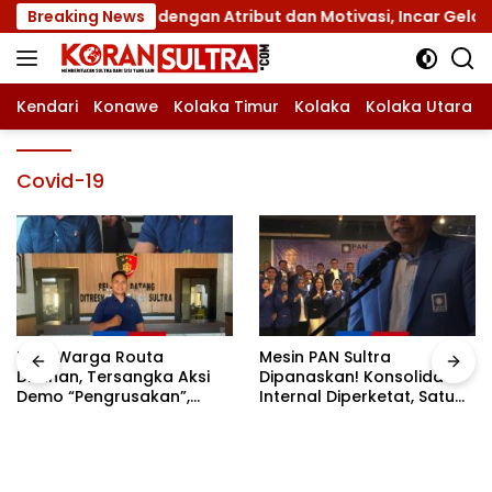
Langsung
Jamnas XII dengan Atribut dan Motivasi, Incar Gelar Terbaik
Breaking News
ke
konten
Kendari
Konawe
Kolaka Timur
Kolaka
Kolaka Utara
Covid-19
Tiga Warga Routa
Mesin PAN Sultra
Ditahan, Tersangka Aksi
Dipanaskan! Konsolidasi
Demo “Pengrusakan”,
Internal Diperketat, Satu
Polda Sultra Bantah Isu
Komando Menuju Agenda
Kriminalisasi
Politik Besar