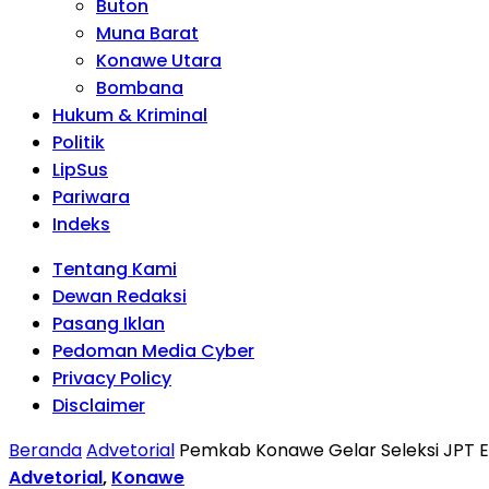
Buton
Muna Barat
Konawe Utara
Bombana
Hukum & Kriminal
Politik
LipSus
Pariwara
Indeks
Tentang Kami
Dewan Redaksi
Pasang Iklan
Pedoman Media Cyber
Privacy Policy
Disclaimer
Beranda
Advetorial
Pemkab Konawe Gelar Seleksi JPT Es
Advetorial
,
Konawe