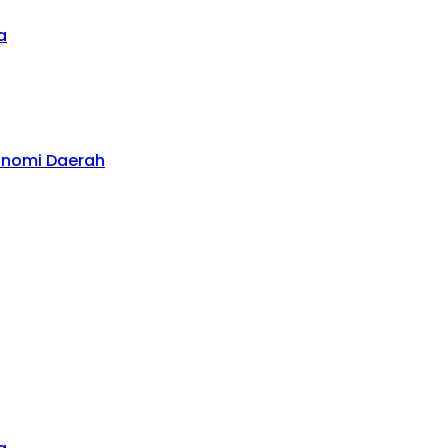
a
konomi Daerah