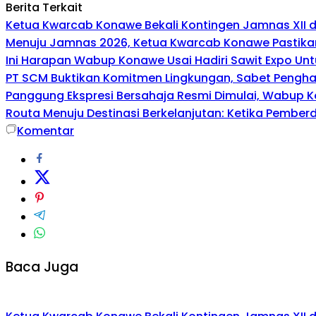
Berita Terkait
Ketua Kwarcab Konawe Bekali Kontingen Jamnas XII den
Menuju Jamnas 2026, Ketua Kwarcab Konawe Pastikan
Ini Harapan Wabup Konawe Usai Hadiri Sawit Expo Unt
PT SCM Buktikan Komitmen Lingkungan, Sabet Penghar
Panggung Ekspresi Bersahaja Resmi Dimulai, Wabup K
Routa Menuju Destinasi Berkelanjutan: Ketika Pembe
Komentar
Baca Juga