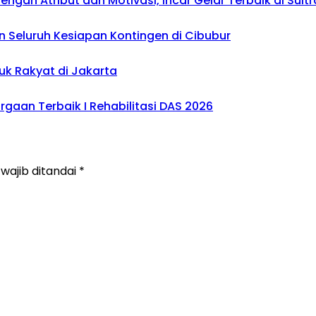
gan Atribut dan Motivasi, Incar Gelar Terbaik di Sultr
 Seluruh Kesiapan Kontingen di Cibubur
uk Rakyat di Jakarta
gaan Terbaik I Rehabilitasi DAS 2026
wajib ditandai
*