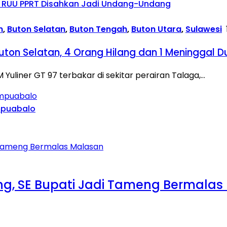
jui RUU PPRT Disahkan Jadi Undang-Undang
n
,
Buton Selatan
,
Buton Tengah
,
Buton Utara
,
Sulawesi
Buton Selatan, 4 Orang Hilang dan 1 Meninggal D
uliner GT 97 terbakar di sekitar perairan Talaga,…
mpuabalo
ng, SE Bupati Jadi Tameng Bermala