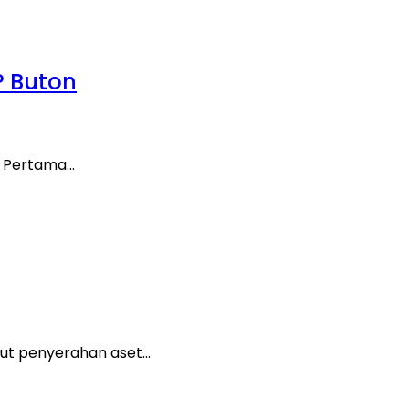
P Buton
t Pertama…
but penyerahan aset…