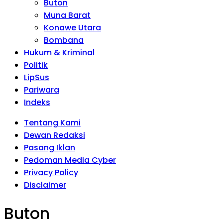
Buton
Muna Barat
Konawe Utara
Bombana
Hukum & Kriminal
Politik
LipSus
Pariwara
Indeks
Tentang Kami
Dewan Redaksi
Pasang Iklan
Pedoman Media Cyber
Privacy Policy
Disclaimer
Buton