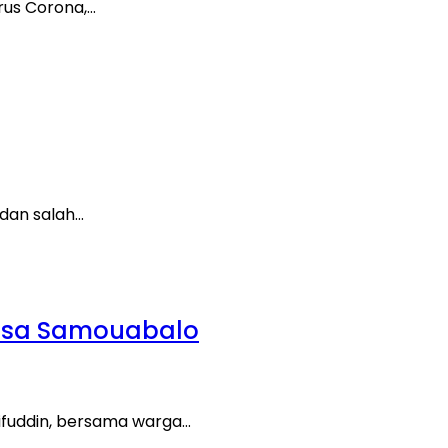
rus Corona,…
 dan salah…
Desa Samouabalo
rifuddin, bersama warga…