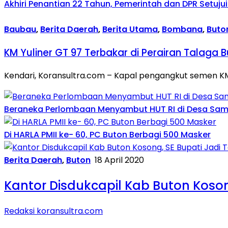
Akhiri Penantian 22 Tahun, Pemerintah dan DPR Setu
Baubau
,
Berita Daerah
,
Berita Utama
,
Bombana
,
Buto
KM Yuliner GT 97 Terbakar di Perairan Talaga 
Kendari, Koransultra.com – Kapal pengangkut semen KM Y
Beraneka Perlombaan Menyambut HUT RI di Desa Sa
Di HARLA PMII ke- 60, PC Buton Berbagi 500 Masker
Berita Daerah
,
Buton
18 April 2020
Kantor Disdukcapil Kab Buton Koso
Redaksi koransultra.com