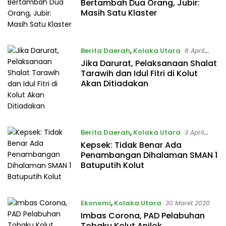
Bertambah Dua Orang, Jubir:
Masih Satu Klaster
Berita Daerah
,
Kolaka Utara
8 April
2020
Jika Darurat, Pelaksanaan Shalat
Tarawih dan Idul Fitri di Kolut
Akan Ditiadakan
Berita Daerah
,
Kolaka Utara
3 April
2020
Kepsek: Tidak Benar Ada
Penambangan Dihalaman SMAN 1
Batuputih Kolut
Ekonomi
,
Kolaka Utara
30 Maret 2020
Imbas Corona, PAD Pelabuhan
Tobaku Kolut Anjlok