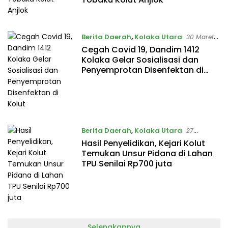
Berita Daerah
,
Kolaka Utara
30 Maret
2020
Cegah Covid 19, Dandim 1412
Kolaka Gelar Sosialisasi dan
Penyemprotan Disenfektan di
Kolut
Berita Daerah
,
Kolaka Utara
27
Februari 2020
Hasil Penyelidikan, Kejari Kolut
Temukan Unsur Pidana di Lahan
TPU Senilai Rp700 juta
Selengkapnya