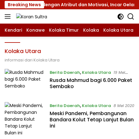
Langsung
amnas XII dengan Atribut dan Motivasi, Incar Gelar Terbaik 
Breaking News
ke
konten
Kendari
Konawe
Kolaka Timur
Kolaka
Kolaka Utara
Kolaka Utara
informasi dari Kolaka Utara
Berita Daerah
,
Kolaka Utara
19 Mei
2020
Rusda Mahmud bagi 6.000 Paket
Sembako
Berita Daerah
,
Kolaka Utara
8 Mei 2020
Meski Pandemi, Pembangunan
Bandara Kolut Tetap Lanjut Bulan
ini