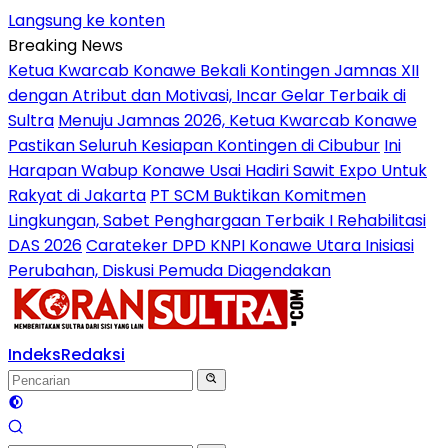
Langsung ke konten
Breaking News
Ketua Kwarcab Konawe Bekali Kontingen Jamnas XII
dengan Atribut dan Motivasi, Incar Gelar Terbaik di
Sultra
Menuju Jamnas 2026, Ketua Kwarcab Konawe
Pastikan Seluruh Kesiapan Kontingen di Cibubur
Ini
Harapan Wabup Konawe Usai Hadiri Sawit Expo Untuk
Rakyat di Jakarta
PT SCM Buktikan Komitmen
Lingkungan, Sabet Penghargaan Terbaik I Rehabilitasi
DAS 2026
Carateker DPD KNPI Konawe Utara Inisiasi
Perubahan, Diskusi Pemuda Diagendakan
Indeks
Redaksi